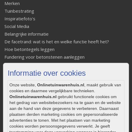
Merken
Tuinbestrating
Inspiratiefoto's
Social Media
Belangrijke informatie
De facetrand: wat is het en welke functie heeft het?
Hoe betontegels leggen
Fundering voor betonstenen aanleggen
Welke tuinstijl past bij mij
Informatie over cookies
Strakke tuin inrichten
Legverbanden gebakken bestrating
Onze website,
Onlinetuinwarenhuis.nl
, maakt gebruik van
Onderhoud van gebakken bestrating
cookies en daarmee vergelijkbare technieken.
Aanlegtips voor gebakken bestrating
Onlinetuinwarenhuis.nl
gebruikt functionele cookies om
Zelf een terras aanleggen
het gedrag van websitebezoekers na te gaan en de website
aan de hand van deze gegevens te verbeteren. Daarnaast
Kleine stadstuin inrichten
plaatsen derden marketing cookies om gepersonaliseerde
0320 – 219170
advertenties te tonen. Met het plaatsen van marketing
cookies worden persoonsgegevens verwerkt. Je geeft
Kaapstanderweg 41