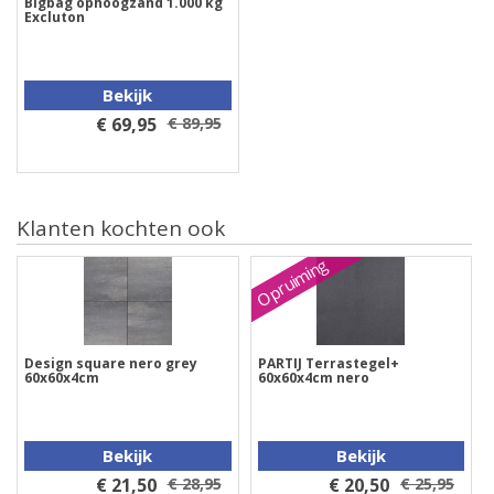
Bigbag ophoogzand 1.000 kg
Excluton
Bekijk
€ 69,95
€ 89,95
Klanten kochten ook
Opruiming
Design square nero grey
PARTIJ Terrastegel+
60x60x4cm
60x60x4cm nero
Bekijk
Bekijk
€ 21,50
€ 28,95
€ 20,50
€ 25,95