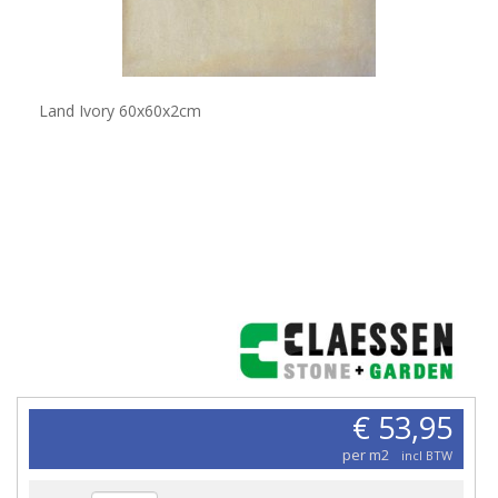
Land Ivory 60x60x2cm
€ 53,95
per m2
incl BTW