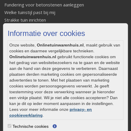
Fundering voor betonstenen aanleggen
Welke tuinstijl past bij mij
Strakke tuin inrichten
Legverbanden gebakken bestrating
Informatie over cookies
Onderhoud van gebakken bestrating
Aanlegtips voor gebakken bestrating
Onze website,
Onlinetuinwarenhuis.nl
, maakt gebruik van
Zelf een terras aanleggen
cookies en daarmee vergelijkbare technieken.
Onlinetuinwarenhuis.nl
gebruikt functionele cookies om
Kleine stadstuin inrichten
het gedrag van websitebezoekers na te gaan en de website
0320 – 219170
aan de hand van deze gegevens te verbeteren. Daarnaast
plaatsen derden marketing cookies om gepersonaliseerde
Kaapstanderweg 41
advertenties te tonen. Met het plaatsen van marketing
8243 RB Lelystad
cookies worden persoonsgegevens verwerkt. Je geeft
info@onlinetuinwarenhuis.nl
toestemming voor deze verwerking wanneer je hieronder
een vinkje plaatst. Wil je niet alle cookies accepteren? Dan
Routebeschrijving
kan je dit op ieder moment aanpassen in de instellingen.
Openingstijden
Lees voor meer informatie onze
privacy- en
cookieverklaring
.
Maandag
08:00 - 17:00
Dinsdag
08:00 - 17:00
Technische cookies