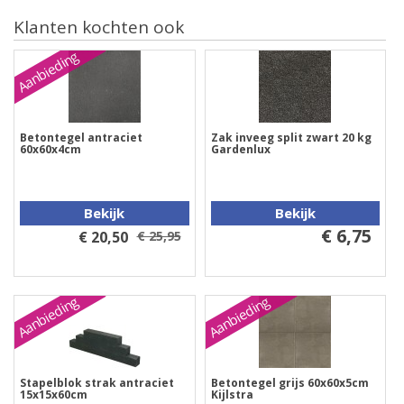
Klanten kochten ook
Aanbieding
Betontegel antraciet
Zak inveeg split zwart 20 kg
60x60x4cm
Gardenlux
Bekijk
Bekijk
€ 6,75
€ 20,50
€ 25,95
Aanbieding
Aanbieding
Stapelblok strak antraciet
Betontegel grijs 60x60x5cm
15x15x60cm
Kijlstra