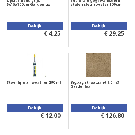
Opsluitband grijs
Top Drain gegalvaniseerd
5x15x100cm Gardenlux
stalen sleufrooster 100cm
Bekijk
Bekijk
€ 4,25
€ 29,25
Steenlijm all weather 290 ml
Bigbag straatzand 1,0 m3
Gardenlux
Bekijk
Bekijk
€ 12,00
€ 126,80