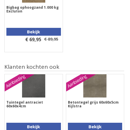
Bigbag ophoogzand 1.000 kg
Excluton
Bekijk
€ 69,95
€ 89,95
Klanten kochten ook
Aanbieding
Aanbieding
Tuintegel antraciet
Betontegel grijs 60x60x5cm
60x60x4cm
Kijlstra
Bekijk
Bekijk