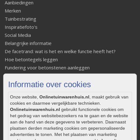
Aanbiedingen
Merken
Tuinbestrating
Inspiratiefoto's
Social Media
Belangrijke informatie
De facetrand: wat is het en welke functie heeft het?
Hoe betontegels leggen
Fundering voor betonstenen aanleggen
Welke tuinstijl past bij mij
Informatie over cookies
Strakke tuin inrichten
Legverbanden gebakken bestrating
Onze website,
Onlinetuinwarenhuis.nl
, maakt gebruik van
Onderhoud van gebakken bestrating
cookies en daarmee vergelijkbare technieken.
Aanlegtips voor gebakken bestrating
Onlinetuinwarenhuis.nl
gebruikt functionele cookies om
Zelf een terras aanleggen
het gedrag van websitebezoekers na te gaan en de website
aan de hand van deze gegevens te verbeteren. Daarnaast
Kleine stadstuin inrichten
plaatsen derden marketing cookies om gepersonaliseerde
0320 – 219170
advertenties te tonen. Met het plaatsen van marketing