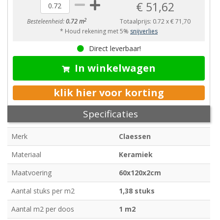
€ 51,62
2
Besteleenheid:
0.72 m
Totaalprijs:
0.72
x
€ 71,70
* Houd rekening met 5%
snijverlies
Direct leverbaar!
In winkelwagen
klik hier voor korting
Specificaties
Merk
Claessen
Materiaal
Keramiek
Maatvoering
60x120x2cm
Aantal stuks per m2
1,38 stuks
Aantal m2 per doos
1 m2