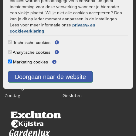
cookies worden persoonsgegevens verwerkt. Je geeft
Kaapstanderweg 41
toestemming voor deze verwerking wanneer je hieronder
8243 RB Lelystad
een vinkje plaatst. Wil je niet alle cookies accepteren? Dan
kan je dit op ieder moment aanpassen in de instellingen.
info@onlinetuinwarenhuis.nl
Lees voor meer informatie onze
privacy- en
Routebeschrijving
cookieverklaring
.
Openingstijden
Technische cookies
Maandag
08:00 - 17:00
Analytische cookies
Dinsdag
08:00 - 17:00
Marketing cookies
Woensdag
08:00 - 17:00
Donderdag
08:00 - 17:00
Doorgaan naar de website
Vrijdag
08:00 - 17:00
Zaterdag
08:00 - 15.00
Zondag
Gesloten