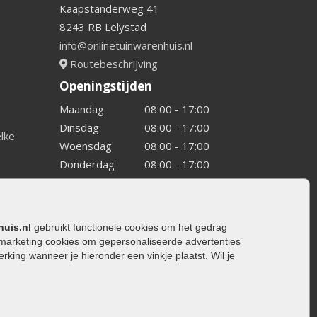
Kaapstanderweg 41
8243 RB Lelystad
info@onlinetuinwarenhuis.nl
Routebeschrijving
Openingstijden
Maandag
08:00 - 17:00
Dinsdag
08:00 - 17:00
elke
Woensdag
08:00 - 17:00
Donderdag
08:00 - 17:00
Vrijdag
08:00 - 17:00
Zaterdag
08:00 - 15.00
Zondag
Gesloten
huis.nl
gebruikt functionele cookies om het gedrag
marketing cookies om gepersonaliseerde advertenties
ing wanneer je hieronder een vinkje plaatst. Wil je
ating
rating
trating