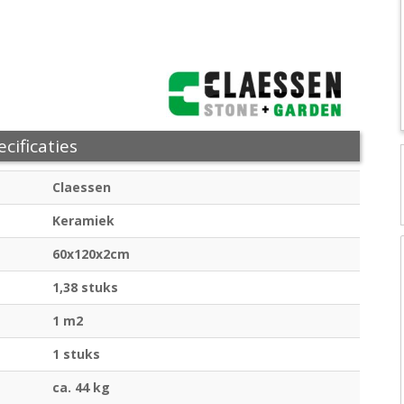
cificaties
Claessen
Keramiek
60x120x2cm
1,38 stuks
1 m2
1 stuks
ca. 44 kg