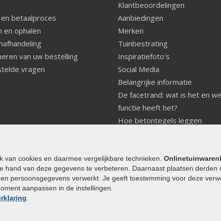
Klantbeoordelingen
 en betaalproces
Aanbiedingen
 en ophalen
Merken
nafhandeling
Tuinbestrating
eren van uw bestelling
Inspiratiefoto's
telde vragen
Social Media
Belangrijke informatie
De facetrand: wat is het en w
functie heeft het?
Hoe betontegels leggen
Fundering voor betonstenen
aanleggen
Welke tuinstijl past bij mij
ik van cookies en daarmee vergelijkbare technieken.
Onlinetuinwaren
e hand van deze gegevens te verbeteren. Daarnaast plaatsen derden 
Strakke tuin inrichten
den persoonsgegevens verwerkt. Je geeft toestemming voor deze verwerk
Legverbanden gebakken bestr
moment aanpassen in de instellingen.
Onderhoud van gebakken best
rklaring
.
Aanlegtips voor gebakken bes