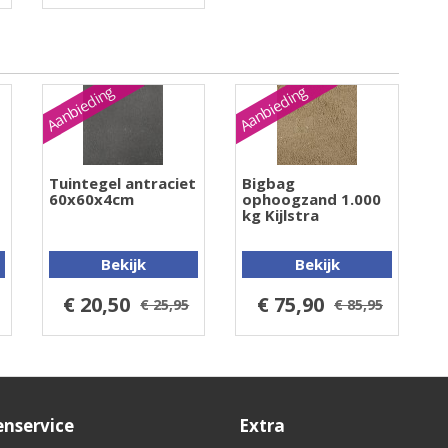
Aanbieding
Aanbieding
Tuintegel antraciet
Bigbag
60x60x4cm
ophoogzand 1.000
kg Kijlstra
Bekijk
Bekijk
€ 20,50
€ 75,90
€ 25,95
€ 85,95
enservice
Extra