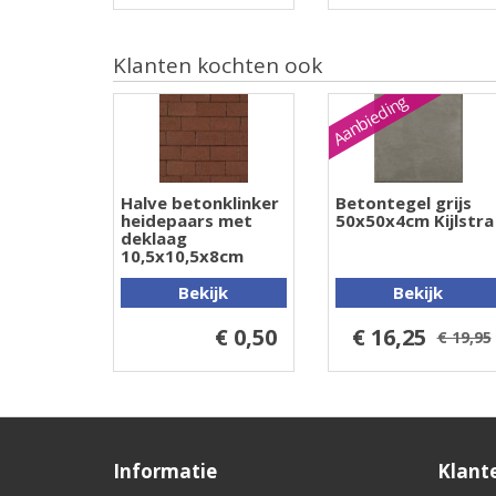
Klanten kochten ook
Aanbieding
Halve betonklinker
Betontegel grijs
heidepaars met
50x50x4cm Kijlstra
deklaag
10,5x10,5x8cm
Bekijk
Bekijk
€ 0,50
€ 16,25
€ 19,95
Informatie
Klant