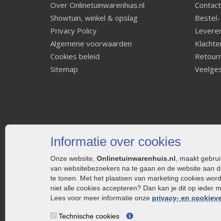
Over Onlinetuinwarenhuis.nl
Contact
Showtuin, winkel & opslag
Bestel-
Privacy Policy
Leveren
Algemene voorwaarden
Klachte
Cookies beleid
Retourn
Sitemap
Veelges
Informatie over cookies
Onze website,
Onlinetuinwarenhuis.nl
, maakt gebru
van websitebezoekers na te gaan en de website aan d
te tonen. Met het plaatsen van marketing cookies wor
niet alle cookies accepteren? Dan kan je dit op ieder 
Lees voor meer informatie onze
privacy- en cookieve
Technische cookies