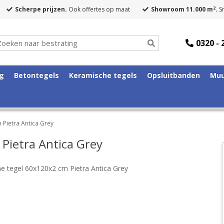
2
Scherpe prijzen.
Ook offertes op maat
Showroom 11.000 m
.
Sn
0320 - 
ng
Betontegels
Keramische tegels
Opsluitbanden
Muu
 Pietra Antica Grey
Pietra Antica Grey
e tegel 60x120x2 cm Pietra Antica Grey