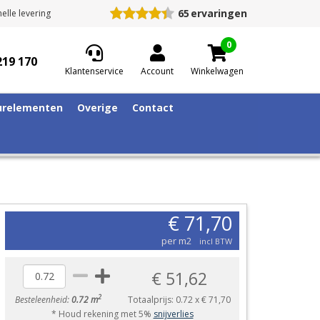
65
ervaringen
elle levering
0
219 170
Klantenservice
Account
Winkelwagen
relementen
Overige
Contact
€ 71,70
per m2
incl BTW
€ 51,62
2
Besteleenheid:
0.72 m
Totaalprijs:
0.72
x
€ 71,70
* Houd rekening met 5%
snijverlies