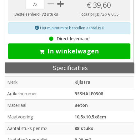
€ 39,60
Besteleenheid:
72 stuks
Totaalprijs:
72
x
€ 0,55
Het minimum te bestellen aantal is 0
Direct leverbaar!
In winkelwagen
Specificaties
Merk
Kijlstra
Artikelnummer
BSSHALF0308
Materiaal
Beton
Maatvoering
10,5x10,5x8cm
Aantal stuks per m2
88 stuks
Aantal m2 per pallet
8,20 m2