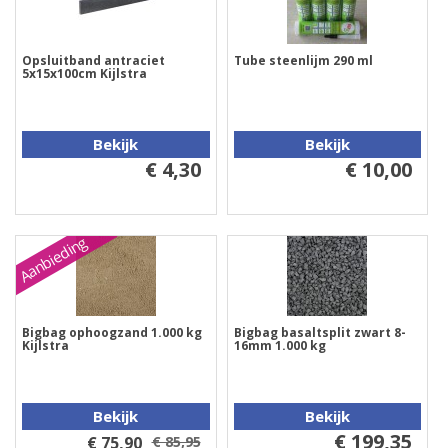
Opsluitband antraciet
Tube steenlijm 290 ml
5x15x100cm Kijlstra
Bekijk
Bekijk
€ 4,30
€ 10,00
Aanbieding
Bigbag ophoogzand 1.000 kg
Bigbag basaltsplit zwart 8-
Kijlstra
16mm 1.000 kg
Bekijk
Bekijk
€ 199,35
€ 75,90
€ 85,95