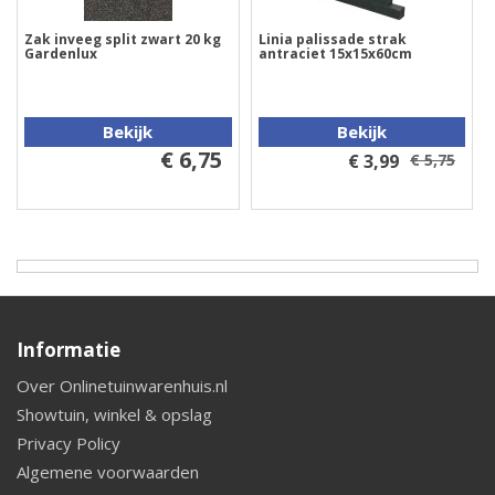
Zak inveeg split zwart 20 kg
Linia palissade strak
Gardenlux
antraciet 15x15x60cm
Bekijk
Bekijk
€ 6,75
€ 3,99
€ 5,75
Informatie
Over Onlinetuinwarenhuis.nl
Showtuin, winkel & opslag
Privacy Policy
Algemene voorwaarden