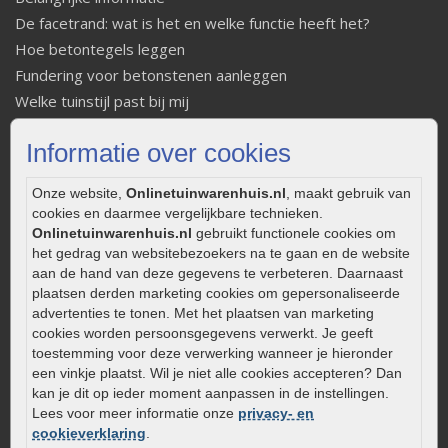
De facetrand: wat is het en welke functie heeft het?
Hoe betontegels leggen
Fundering voor betonstenen aanleggen
Welke tuinstijl past bij mij
Strakke tuin inrichten
Informatie over cookies
Legverbanden gebakken bestrating
Onderhoud van gebakken bestrating
Onze website,
Onlinetuinwarenhuis.nl
, maakt gebruik van
Aanlegtips voor gebakken bestrating
cookies en daarmee vergelijkbare technieken.
Zelf een terras aanleggen
Onlinetuinwarenhuis.nl
gebruikt functionele cookies om
het gedrag van websitebezoekers na te gaan en de website
Kleine stadstuin inrichten
aan de hand van deze gegevens te verbeteren. Daarnaast
0320 – 219170
plaatsen derden marketing cookies om gepersonaliseerde
advertenties te tonen. Met het plaatsen van marketing
Kaapstanderweg 41
cookies worden persoonsgegevens verwerkt. Je geeft
8243 RB Lelystad
toestemming voor deze verwerking wanneer je hieronder
een vinkje plaatst. Wil je niet alle cookies accepteren? Dan
info@onlinetuinwarenhuis.nl
kan je dit op ieder moment aanpassen in de instellingen.
Routebeschrijving
Lees voor meer informatie onze
privacy- en
Openingstijden
cookieverklaring
.