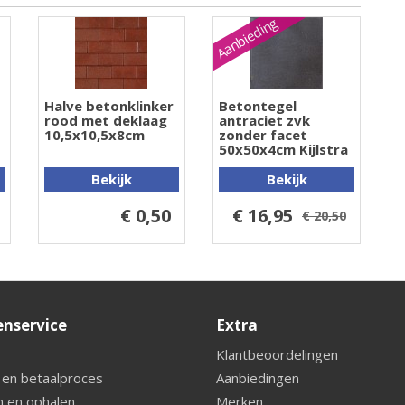
Aanbieding
Halve betonklinker
Betontegel
rood met deklaag
antraciet zvk
10,5x10,5x8cm
zonder facet
50x50x4cm Kijlstra
Bekijk
Bekijk
€ 0,50
€ 16,95
€ 20,50
enservice
Extra
Klantbeoordelingen
 en betaalproces
Aanbiedingen
 en ophalen
Merken