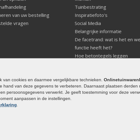
nafhandeling
Tuinbestrating
eren van uw bestelling
Inspiratiefoto's
telde vragen
Social Media
Belangrijke informatie
De facetrand: wat is het en w
functie heeft het?
Hoe betontegels leggen
Fundering voor betonstenen
aanleggen
Welke tuinstijl past bij mij
ik van cookies en daarmee vergelijkbare technieken.
Onlinetuinwaren
e hand van deze gegevens te verbeteren. Daarnaast plaatsen derden 
Strakke tuin inrichten
den persoonsgegevens verwerkt. Je geeft toestemming voor deze verwerk
Legverbanden gebakken bestr
moment aanpassen in de instellingen.
Onderhoud van gebakken best
rklaring
.
Aanlegtips voor gebakken bes
Zelf een terras aanleggen
Kleine stadstuin inrichten