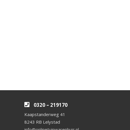
0320 – 219170
Kaapstanderweg 41
8243 RB Lelystad
info@onlinetuinwarenhuis.nl