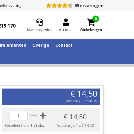
65
ervaringen
elle levering
0
219 170
Klantenservice
Account
Winkelwagen
relementen
Overige
Contact
€ 14,50
per stuk
incl BTW
€ 14,50
Besteleenheid:
1 stuks
Totaalprijs:
1
x
€ 14,50