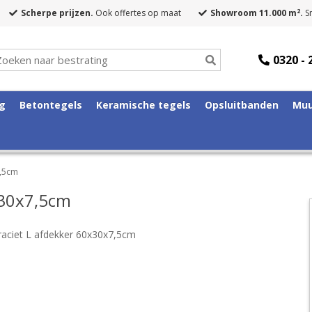
2
Scherpe prijzen.
Ook offertes op maat
Showroom 11.000 m
.
Sn
0320 - 
ng
Betontegels
Keramische tegels
Opsluitbanden
Muu
7,5cm
x30x7,5cm
raciet L afdekker 60x30x7,5cm