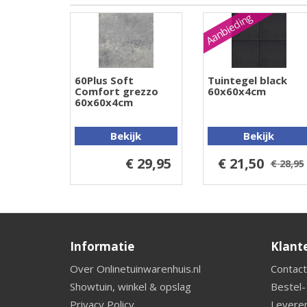
Aanbieding
60Plus Soft
Tuintegel black
Comfort grezzo
60x60x4cm
60x60x4cm
Bekijk
Bekijk
€ 29,95
€ 21,50
€ 28,95
Informatie
Klant
Over Onlinetuinwarenhuis.nl
Contact
Showtuin, winkel & opslag
Bestel-
Privacy Policy
Leveren