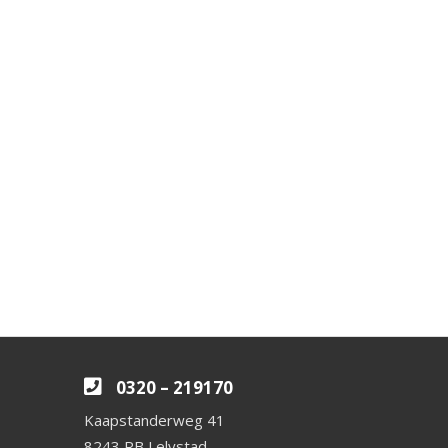
0320 – 219170
Kaapstanderweg 41
8243 RB Lelystad