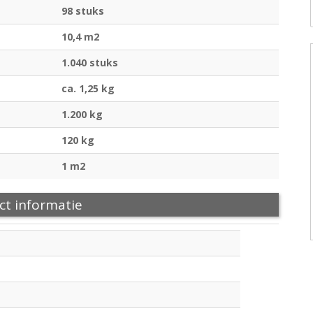
98 stuks
10,4 m2
1.040 stuks
ca. 1,25 kg
1.200 kg
120 kg
1 m2
ct informatie