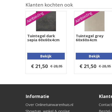
Klanten kochten ook
Aanbieding
Aanbieding
Tuintegel dark
Tuintegel grey
sepia 60x60x4cm
60x60x4cm
Bekijk
Bekijk
€ 21,50
€ 21,50
€ 28,95
€ 28,95
Informatie
Klant
Over Onlinetuinwarenhuis.nl
Contact
Showtuin, winkel & opslag
Bestel-