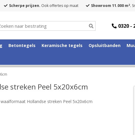
2
Scherpe prijzen.
Ook offertes op maat
Showroom 11.000 m
.
Sn
0320 - 
ng
Betontegels
Keramische tegels
Opsluitbanden
Muu
x6cm
se streken Peel 5x20x6cm
waalformaat Hollandse streken Peel 5x20x6cm