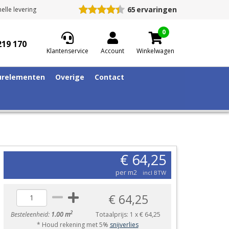
65
ervaringen
elle levering
0
219 170
Klantenservice
Account
Winkelwagen
relementen
Overige
Contact
€ 64,25
per m2
incl BTW
€ 64,25
2
Besteleenheid:
1.00 m
Totaalprijs:
1
x
€ 64,25
* Houd rekening met 5%
snijverlies