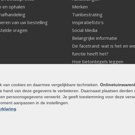
 en ophalen
Merken
nafhandeling
Tuinbestrating
eren van uw bestelling
Inspiratiefoto's
telde vragen
Social Media
Belangrijke informatie
De facetrand: wat is het en w
functie heeft het?
Hoe betontegels leggen
Fundering voor betonstenen
aanleggen
Welke tuinstijl past bij mij
ik van cookies en daarmee vergelijkbare technieken.
Onlinetuinwaren
e hand van deze gegevens te verbeteren. Daarnaast plaatsen derden 
Strakke tuin inrichten
den persoonsgegevens verwerkt. Je geeft toestemming voor deze verwerk
Legverbanden gebakken bestr
moment aanpassen in de instellingen.
Onderhoud van gebakken best
rklaring
.
Aanlegtips voor gebakken bes
Zelf een terras aanleggen
Kleine stadstuin inrichten