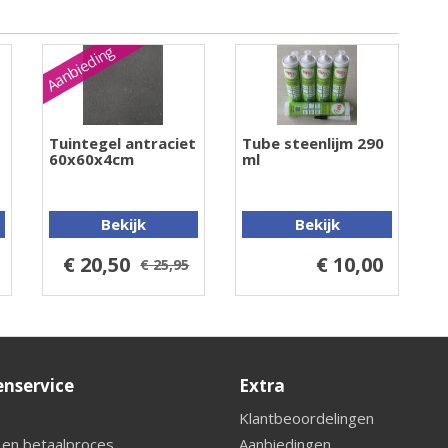
Aanbieding
Tuintegel antraciet
Tube steenlijm 290
60x60x4cm
ml
Bekijk
Bekijk
€ 20,50
€ 10,00
€ 25,95
enservice
Extra
Klantbeoordelingen
 en betaalproces
Aanbiedingen