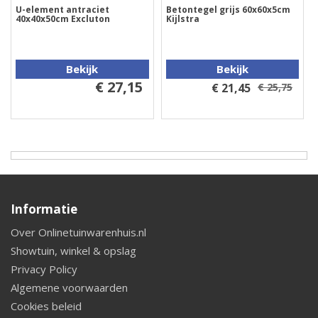
U-element antraciet
Betontegel grijs 60x60x5cm
40x40x50cm Excluton
Kijlstra
Bekijk
Bekijk
€ 27,15
€ 21,45
€ 25,75
Informatie
Over Onlinetuinwarenhuis.nl
Showtuin, winkel & opslag
Privacy Policy
Algemene voorwaarden
Cookies beleid