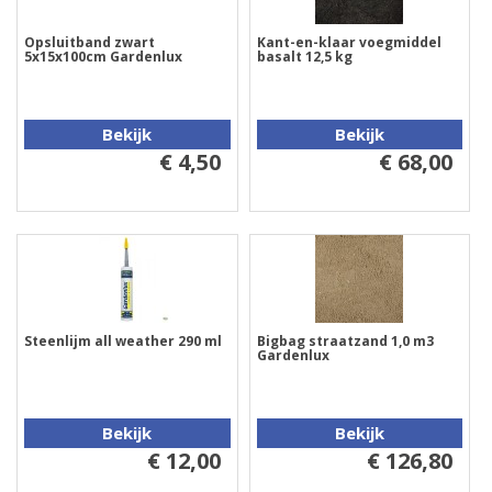
Opsluitband zwart
Kant-en-klaar voegmiddel
5x15x100cm Gardenlux
basalt 12,5 kg
Bekijk
Bekijk
€ 4,50
€ 68,00
Steenlijm all weather 290 ml
Bigbag straatzand 1,0 m3
Gardenlux
Bekijk
Bekijk
€ 12,00
€ 126,80