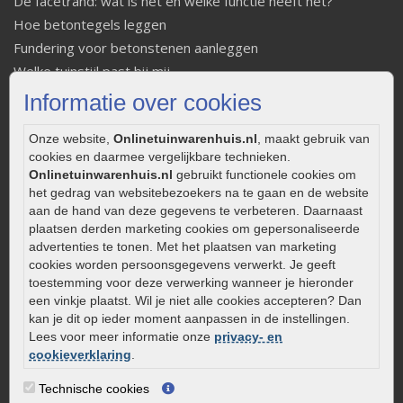
De facetrand: wat is het en welke functie heeft het?
Hoe betontegels leggen
Fundering voor betonstenen aanleggen
Welke tuinstijl past bij mij
Strakke tuin inrichten
Informatie over cookies
Legverbanden gebakken bestrating
Onze website,
Onlinetuinwarenhuis.nl
, maakt gebruik van
Onderhoud van gebakken bestrating
cookies en daarmee vergelijkbare technieken.
Aanlegtips voor gebakken bestrating
Onlinetuinwarenhuis.nl
gebruikt functionele cookies om
Zelf een terras aanleggen
het gedrag van websitebezoekers na te gaan en de website
Kleine stadstuin inrichten
aan de hand van deze gegevens te verbeteren. Daarnaast
plaatsen derden marketing cookies om gepersonaliseerde
0320 – 219170
advertenties te tonen. Met het plaatsen van marketing
cookies worden persoonsgegevens verwerkt. Je geeft
Kaapstanderweg 41
toestemming voor deze verwerking wanneer je hieronder
8243 RB Lelystad
een vinkje plaatst. Wil je niet alle cookies accepteren? Dan
info@onlinetuinwarenhuis.nl
kan je dit op ieder moment aanpassen in de instellingen.
Lees voor meer informatie onze
privacy- en
Routebeschrijving
cookieverklaring
.
Openingstijden
Technische cookies
Maandag
08:00 - 17:00