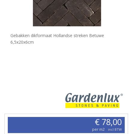
Gebakken dikformaat Hollandse streken Betuwe
6,5x20x6cm
€ 78,00
per m2
incl BTW