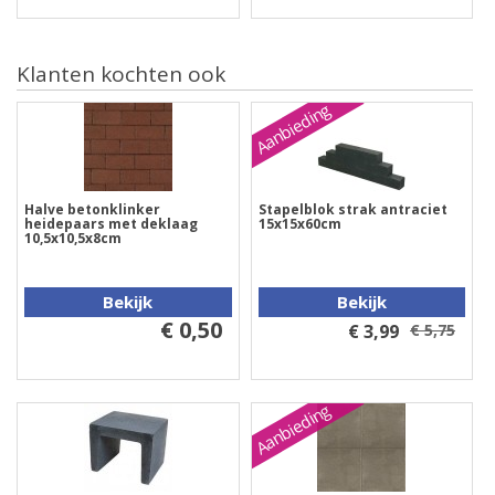
Klanten kochten ook
Aanbieding
Halve betonklinker
Stapelblok strak antraciet
heidepaars met deklaag
15x15x60cm
10,5x10,5x8cm
Bekijk
Bekijk
€ 0,50
€ 3,99
€ 5,75
Aanbieding