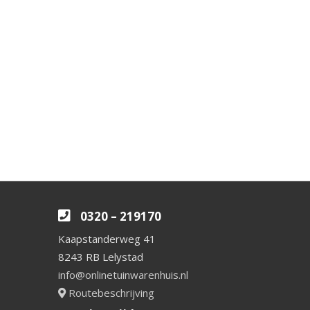
0320 – 219170
Kaapstanderweg 41
8243 RB Lelystad
info@onlinetuinwarenhuis.nl
Routebeschrijving