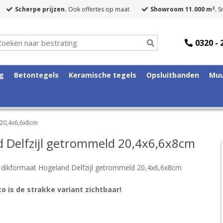
2
Scherpe prijzen.
Ook offertes op maat
Showroom 11.000 m
.
Sn
0320 - 
ng
Betontegels
Keramische tegels
Opsluitbanden
Muu
 20,4x6,6x8cm
 Delfzijl getrommeld 20,4x6,6x8cm
dikformaat Hogeland Delfzijl getrommeld 20,4x6,6x8cm
o is de strakke variant zichtbaar!