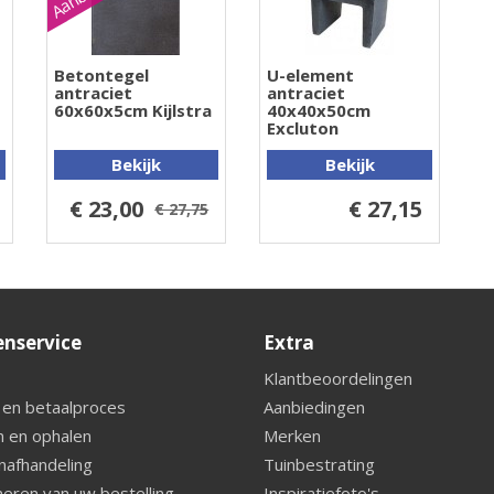
Betontegel
U-element
antraciet
antraciet
60x60x5cm Kijlstra
40x40x50cm
Excluton
Bekijk
Bekijk
€ 23,00
€ 27,15
€ 27,75
enservice
Extra
Klantbeoordelingen
 en betaalproces
Aanbiedingen
 en ophalen
Merken
nafhandeling
Tuinbestrating
eren van uw bestelling
Inspiratiefoto's