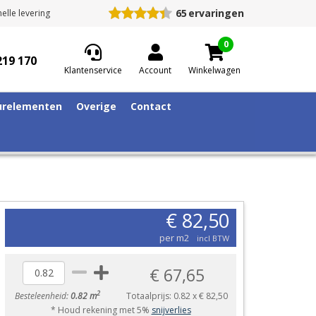
65
ervaringen
elle levering
0
219 170
Klantenservice
Account
Winkelwagen
relementen
Overige
Contact
€ 82,50
per m2
incl BTW
€ 67,65
2
Besteleenheid:
0.82 m
Totaalprijs:
0.82
x
€ 82,50
* Houd rekening met 5%
snijverlies