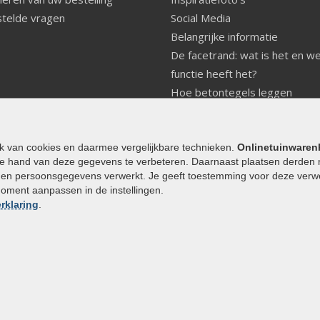
telde vragen
Social Media
Belangrijke informatie
De facetrand: wat is het en w
functie heeft het?
Hoe betontegels leggen
Fundering voor betonstenen
aanleggen
Welke tuinstijl past bij mij
ik van cookies en daarmee vergelijkbare technieken.
Onlinetuinwaren
e hand van deze gegevens te verbeteren. Daarnaast plaatsen derden 
Strakke tuin inrichten
den persoonsgegevens verwerkt. Je geeft toestemming voor deze verwerk
Legverbanden gebakken bestr
moment aanpassen in de instellingen.
Onderhoud van gebakken best
rklaring
.
Aanlegtips voor gebakken bes
Zelf een terras aanleggen
Kleine stadstuin inrichten