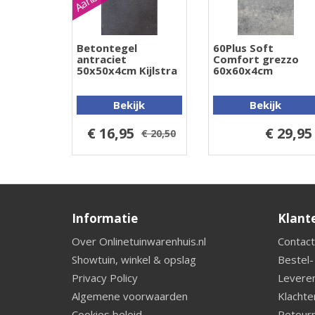
Betontegel
60Plus Soft
antraciet
Comfort grezzo
50x50x4cm Kijlstra
60x60x4cm
Bekijk
Bekijk
€ 16,95
€ 29,95
€ 20,50
Informatie
Klant
Over Onlinetuinwarenhuis.nl
Contact
Showtuin, winkel & opslag
Bestel-
Privacy Policy
Leveren
Algemene voorwaarden
Klachte
Cookies beleid
Retourn