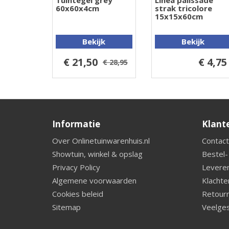
Tuintegel grey
Linea palissade
60x60x4cm
strak tricolore
15x15x60cm
Bekijk
Bekijk
€ 21,50
€ 4,75
€ 28,95
Informatie
Klant
Over Onlinetuinwarenhuis.nl
Contact
Showtuin, winkel & opslag
Bestel-
Privacy Policy
Leveren
Algemene voorwaarden
Klachte
Cookies beleid
Retourn
Sitemap
Veelges