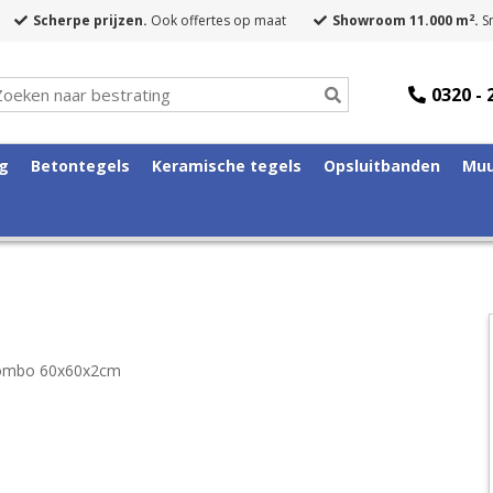
2
Scherpe prijzen.
Ook offertes op maat
Showroom 11.000 m
.
Sn
0320 - 
ng
Betontegels
Keramische tegels
Opsluitbanden
Muu
iombo 60x60x2cm