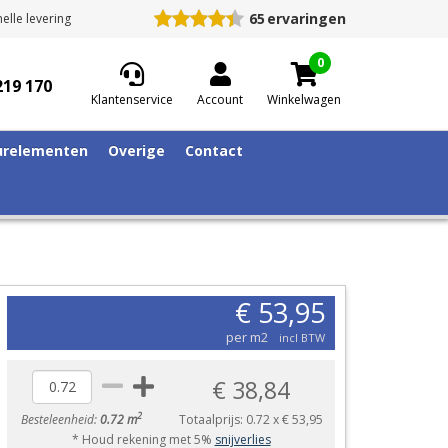
65
ervaringen
elle levering
0
219 170
Klantenservice
Account
Winkelwagen
relementen
Overige
Contact
€ 53,95
per m2
incl BTW
€ 38,84
2
Besteleenheid:
0.72 m
Totaalprijs:
0.72
x
€ 53,95
* Houd rekening met 5%
snijverlies