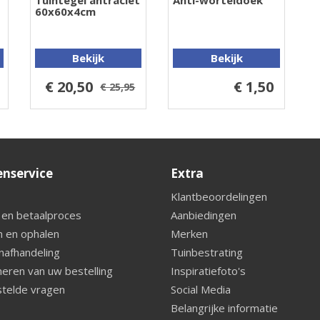
Tuintegel antraciet
Anti-worteldoek
60x60x4cm
Bekijk
Bekijk
€ 20,50
€ 1,50
€ 25,95
enservice
Extra
Klantbeoordelingen
 en betaalproces
Aanbiedingen
 en ophalen
Merken
nafhandeling
Tuinbestrating
eren van uw bestelling
Inspiratiefoto's
telde vragen
Social Media
Belangrijke informatie