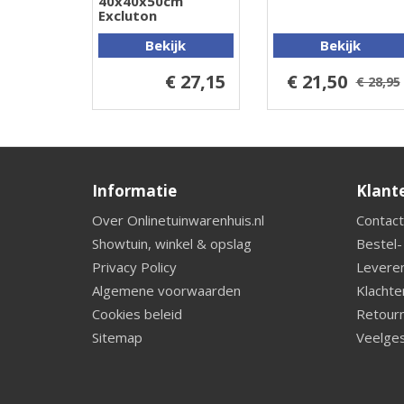
40x40x50cm
Excluton
Bekijk
Bekijk
€ 27,15
€ 21,50
€ 28,95
Informatie
Klant
Over Onlinetuinwarenhuis.nl
Contact
Showtuin, winkel & opslag
Bestel-
Privacy Policy
Leveren
Algemene voorwaarden
Klachte
Cookies beleid
Retourn
Sitemap
Veelges