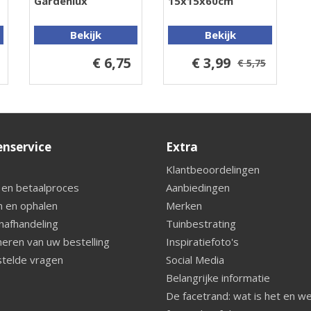
Gardenlux
15x15x60cm
Bekijk
Bekijk
€ 6,75
€ 3,99
€ 5,75
enservice
Extra
Klantbeoordelingen
 en betaalproces
Aanbiedingen
 en ophalen
Merken
nafhandeling
Tuinbestrating
eren van uw bestelling
Inspiratiefoto's
telde vragen
Social Media
Belangrijke informatie
De facetrand: wat is het en w