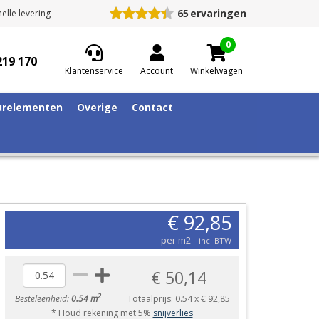
65
ervaringen
elle levering
0
219 170
Klantenservice
Account
Winkelwagen
relementen
Overige
Contact
€ 92,85
per m2
incl BTW
€ 50,14
2
Besteleenheid:
0.54 m
Totaalprijs:
0.54
x
€ 92,85
* Houd rekening met 5%
snijverlies