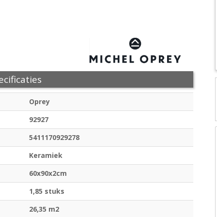
cificaties
Oprey
92927
5411170929278
Keramiek
60x90x2cm
1,85 stuks
26,35 m2