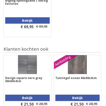
Bigbag ophoogzand 1.000 kg
Excluton
Bekijk
€ 69,95
€ 89,95
Klanten kochten ook
Aanbieding
Design square nero grey
Tuintegel ocean 60x60x4cm
60x60x4cm
Bekijk
Bekijk
€ 21,50
€ 28,95
€ 21,50
€ 28,95