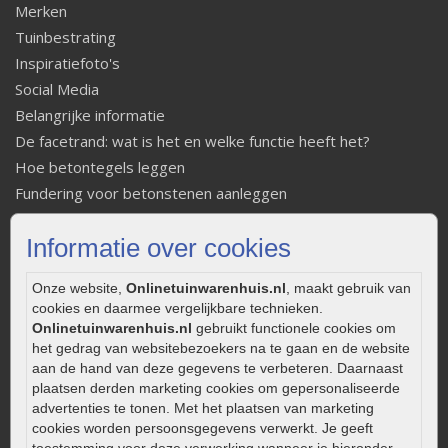
Merken
Tuinbestrating
Inspiratiefoto's
Social Media
Belangrijke informatie
De facetrand: wat is het en welke functie heeft het?
Hoe betontegels leggen
Fundering voor betonstenen aanleggen
Welke tuinstijl past bij mij
Informatie over cookies
Strakke tuin inrichten
Legverbanden gebakken bestrating
Onze website,
Onlinetuinwarenhuis.nl
, maakt gebruik van
Onderhoud van gebakken bestrating
cookies en daarmee vergelijkbare technieken.
Aanlegtips voor gebakken bestrating
Onlinetuinwarenhuis.nl
gebruikt functionele cookies om
Zelf een terras aanleggen
het gedrag van websitebezoekers na te gaan en de website
aan de hand van deze gegevens te verbeteren. Daarnaast
Kleine stadstuin inrichten
plaatsen derden marketing cookies om gepersonaliseerde
0320 – 219170
advertenties te tonen. Met het plaatsen van marketing
cookies worden persoonsgegevens verwerkt. Je geeft
Kaapstanderweg 41