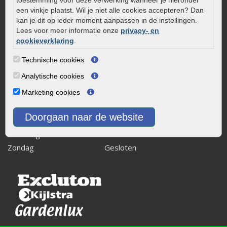
toestemming voor deze verwerking wanneer je hieronder
8243 RB Lelystad
een vinkje plaatst. Wil je niet alle cookies accepteren? Dan
kan je dit op ieder moment aanpassen in de instellingen.
info@onlinetuinwarenhuis.nl
Lees voor meer informatie onze
privacy- en
Routebeschrijving
cookieverklaring
.
Openingstijden
Technische cookies
Maandag
08:00 - 17:00
Analytische cookies
Dinsdag
08:00 - 17:00
Marketing cookies
Woensdag
08:00 - 17:00
Donderdag
08:00 - 17:00
Doorgaan naar de website
Vrijdag
08:00 - 17:00
Zaterdag
08:00 - 15.00
Zondag
Gesloten