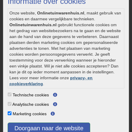
Informatie over cookies
Legverbanden gebakken bestrating
Onderhoud van gebakken bestrating
Onze website,
Onlinetuinwarenhuis.nl
, maakt gebruik van
cookies en daarmee vergelijkbare technieken.
Aanlegtips voor gebakken bestrating
Onlinetuinwarenhuis.nl
gebruikt functionele cookies om
Zelf een terras aanleggen
het gedrag van websitebezoekers na te gaan en de website
Kleine stadstuin inrichten
aan de hand van deze gegevens te verbeteren. Daarnaast
plaatsen derden marketing cookies om gepersonaliseerde
0320 – 219170
advertenties te tonen. Met het plaatsen van marketing
cookies worden persoonsgegevens verwerkt. Je geeft
Kaapstanderweg 41
toestemming voor deze verwerking wanneer je hieronder
8243 RB Lelystad
een vinkje plaatst. Wil je niet alle cookies accepteren? Dan
info@onlinetuinwarenhuis.nl
kan je dit op ieder moment aanpassen in de instellingen.
Routebeschrijving
Lees voor meer informatie onze
privacy- en
cookieverklaring
.
Openingstijden
Technische cookies
Maandag
08:00 - 17:00
Dinsdag
08:00 - 17:00
Analytische cookies
Woensdag
08:00 - 17:00
Marketing cookies
Donderdag
08:00 - 17:00
Vrijdag
08:00 - 17:00
Doorgaan naar de website