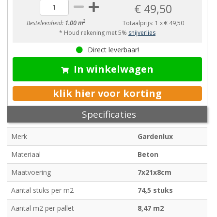
€ 49,50
2
Besteleenheid:
1.00 m
Totaalprijs:
1
x
€ 49,50
* Houd rekening met 5%
snijverlies
Direct leverbaar!
In winkelwagen
klik hier voor korting
Specificaties
Merk
Gardenlux
Materiaal
Beton
Maatvoering
7x21x8cm
Aantal stuks per m2
74,5 stuks
Aantal m2 per pallet
8,47 m2