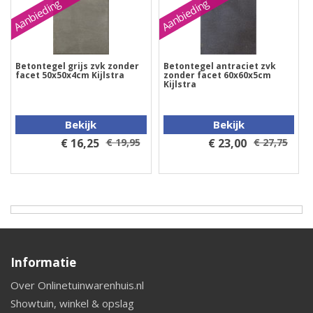
Aanbieding
Aanbieding
Betontegel grijs zvk zonder
Betontegel antraciet zvk
facet 50x50x4cm Kijlstra
zonder facet 60x60x5cm
Kijlstra
Bekijk
Bekijk
€ 16,25
€ 19,95
€ 23,00
€ 27,75
Informatie
Over Onlinetuinwarenhuis.nl
Showtuin, winkel & opslag