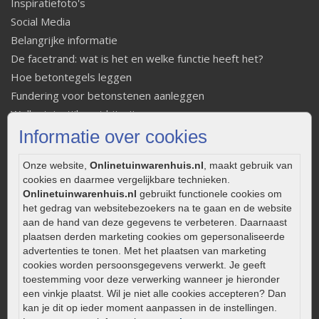
Inspiratiefoto's
Social Media
Belangrijke informatie
De facetrand: wat is het en welke functie heeft het?
Hoe betontegels leggen
Fundering voor betonstenen aanleggen
Welke tuinstijl past bij mij
Strakke tuin inrichten
Informatie over cookies
Legverbanden gebakken bestrating
Onze website,
Onlinetuinwarenhuis.nl
, maakt gebruik van
Onderhoud van gebakken bestrating
cookies en daarmee vergelijkbare technieken.
Aanlegtips voor gebakken bestrating
Onlinetuinwarenhuis.nl
gebruikt functionele cookies om
Zelf een terras aanleggen
het gedrag van websitebezoekers na te gaan en de website
aan de hand van deze gegevens te verbeteren. Daarnaast
Kleine stadstuin inrichten
plaatsen derden marketing cookies om gepersonaliseerde
0320 – 219170
advertenties te tonen. Met het plaatsen van marketing
cookies worden persoonsgegevens verwerkt. Je geeft
Kaapstanderweg 41
toestemming voor deze verwerking wanneer je hieronder
8243 RB Lelystad
een vinkje plaatst. Wil je niet alle cookies accepteren? Dan
kan je dit op ieder moment aanpassen in de instellingen.
info@onlinetuinwarenhuis.nl