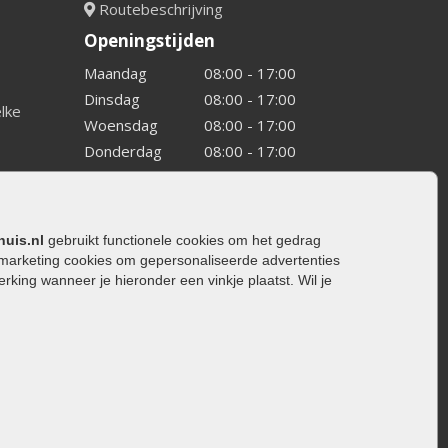
Routebeschrijving
Openingstijden
Maandag
08:00 - 17:00
Dinsdag
08:00 - 17:00
elke
Woensdag
08:00 - 17:00
Donderdag
08:00 - 17:00
Vrijdag
08:00 - 17:00
Zaterdag
08:00 - 15.00
Zondag
Gesloten
huis.nl
gebruikt functionele cookies om het gedrag
marketing cookies om gepersonaliseerde advertenties
ing wanneer je hieronder een vinkje plaatst. Wil je
ating
rating
trating