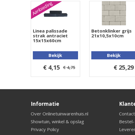
Aanbieding
Linea palissade
Betonklinker grijs
strak antraciet
21x10,5x10cm
15x15x60cm
Bekijk
Bekijk
€ 4,15
€ 25,29
€ 4,75
Informatie
Klant
Over Onlinetuinwarenhuis.nl
Contact
Showtuin, winkel & opslag
Bestel-
Privacy Policy
Leveren