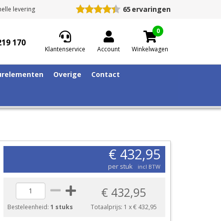
65
ervaringen
elle levering
0
219 170
Klantenservice
Account
Winkelwagen
relementen
Overige
Contact
€ 432,95
per stuk
incl BTW
€ 432,95
Besteleenheid:
1 stuks
Totaalprijs:
1
x
€ 432,95