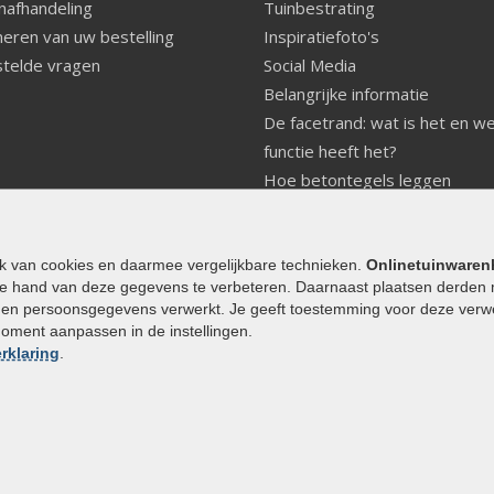
nafhandeling
Tuinbestrating
eren van uw bestelling
Inspiratiefoto's
telde vragen
Social Media
Belangrijke informatie
De facetrand: wat is het en w
functie heeft het?
Hoe betontegels leggen
Fundering voor betonstenen
aanleggen
Welke tuinstijl past bij mij
ik van cookies en daarmee vergelijkbare technieken.
Onlinetuinwaren
e hand van deze gegevens te verbeteren. Daarnaast plaatsen derden 
Strakke tuin inrichten
den persoonsgegevens verwerkt. Je geeft toestemming voor deze verwerk
Legverbanden gebakken bestr
moment aanpassen in de instellingen.
Onderhoud van gebakken best
rklaring
.
Aanlegtips voor gebakken bes
Zelf een terras aanleggen
Kleine stadstuin inrichten