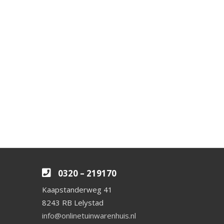
0320 – 219170
Kaapstanderweg 41
8243 RB Lelystad
info@onlinetuinwarenhuis.nl