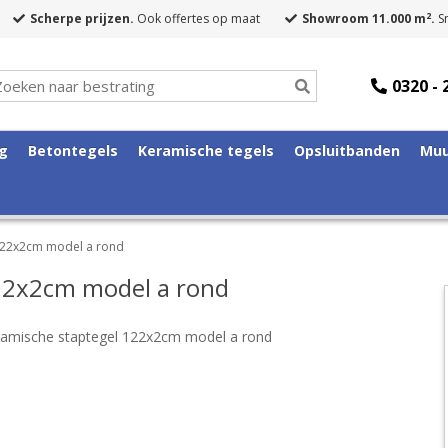
2
Scherpe prijzen.
Ook offertes op maat
Showroom 11.000 m
.
Sn
0320 - 
ng
Betontegels
Keramische tegels
Opsluitbanden
Muu
122x2cm model a rond
22x2cm model a rond
amische staptegel 122x2cm model a rond