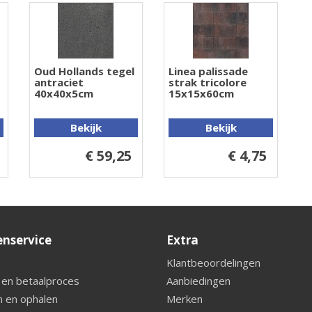
Oud Hollands tegel
Linea palissade
antraciet
strak tricolore
40x40x5cm
15x15x60cm
Bekijk
Bekijk
€ 59,25
€ 4,75
enservice
Extra
Klantbeoordelingen
 en betaalproces
Aanbiedingen
 en ophalen
Merken