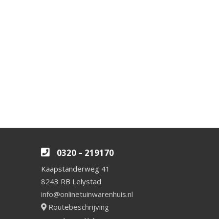
0320 – 219170
Kaapstanderweg 41
8243 RB Lelystad
info@onlinetuinwarenhuis.nl
Routebeschrijving