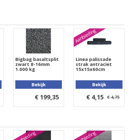
Aanbieding
Bigbag basaltsplit
Linea palissade
zwart 8-16mm
strak antraciet
1.000 kg
15x15x60cm
Bekijk
Bekijk
€ 199,35
€ 4,15
€ 4,75
Aanbieding
Aanbieding