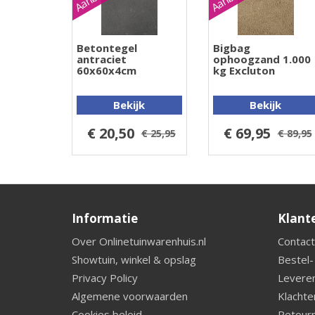
Betontegel
Bigbag
antraciet
ophoogzand 1.000
60x60x4cm
kg Excluton
Bekijk
Bekijk
€ 20,50
€ 69,95
€ 25,95
€ 89,95
Informatie
Klant
Over Onlinetuinwarenhuis.nl
Contact
Showtuin, winkel & opslag
Bestel-
Privacy Policy
Leveren
Algemene voorwaarden
Klachte
Cookies beleid
Retourn