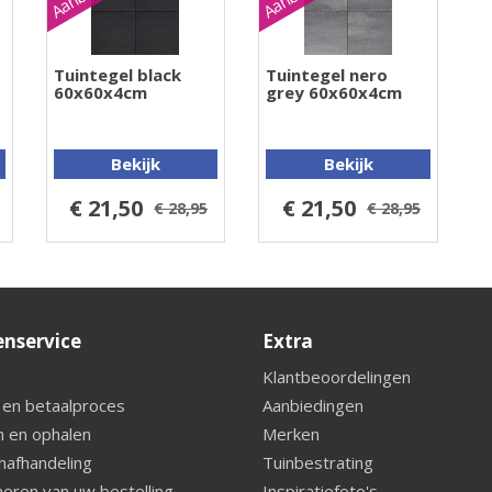
Tuintegel black
Tuintegel nero
60x60x4cm
grey 60x60x4cm
Bekijk
Bekijk
€ 21,50
€ 21,50
€ 28,95
€ 28,95
enservice
Extra
Klantbeoordelingen
 en betaalproces
Aanbiedingen
 en ophalen
Merken
nafhandeling
Tuinbestrating
eren van uw bestelling
Inspiratiefoto's