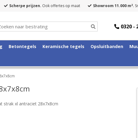
2
Scherpe prijzen.
Ook offertes op maat
Showroom 11.000 m
.
Sn
0320 - 
ng
Betontegels
Keramische tegels
Opsluitbanden
Muu
 28x7x8cm
 28x7x8cm
t strak xl antraciet 28x7x8cm