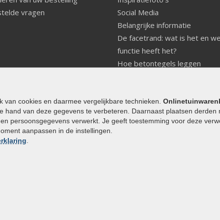
telde vragen
Social Media
Belangrijke informatie
De facetrand: wat is het en w
functie heeft het?
Hoe betontegels leggen
Fundering voor betonstenen
aanleggen
Welke tuinstijl past bij mij
ik van cookies en daarmee vergelijkbare technieken.
Onlinetuinwaren
e hand van deze gegevens te verbeteren. Daarnaast plaatsen derden 
Strakke tuin inrichten
den persoonsgegevens verwerkt. Je geeft toestemming voor deze verwerk
Legverbanden gebakken bestr
moment aanpassen in de instellingen.
Onderhoud van gebakken best
rklaring
.
Aanlegtips voor gebakken bes
Zelf een terras aanleggen
Kleine stadstuin inrichten