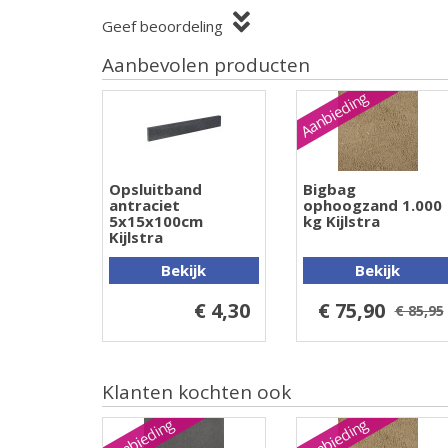
Geef beoordeling
Aanbevolen producten
Aanbieding
Opsluitband
Bigbag
antraciet
ophoogzand 1.000
5x15x100cm
kg Kijlstra
Kijlstra
Bekijk
Bekijk
€ 4,30
€ 75,90
€ 85,95
Klanten kochten ook
Aanbieding
Aanbieding