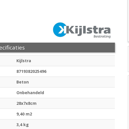
cificaties
Kijlstra
8719382025496
Beton
Onbehandeld
28x7x8cm
9,40 m2
3,4 kg