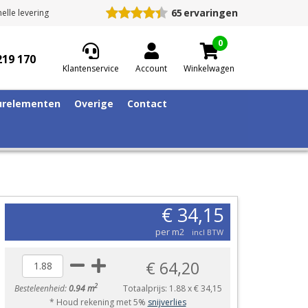
65
ervaringen
elle levering
0
219 170
Klantenservice
Account
Winkelwagen
relementen
Overige
Contact
€ 34,15
per m2
incl BTW
€ 64,20
2
Besteleenheid:
0.94 m
Totaalprijs:
1.88
x
€ 34,15
* Houd rekening met 5%
snijverlies