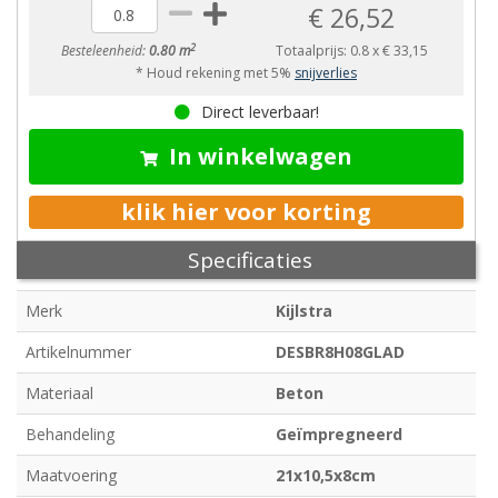
€ 26,52
2
Besteleenheid:
0.80 m
Totaalprijs:
0.8
x
€ 33,15
* Houd rekening met 5%
snijverlies
Direct leverbaar!
In winkelwagen
klik hier voor korting
Specificaties
Merk
Kijlstra
Artikelnummer
DESBR8H08GLAD
Materiaal
Beton
Behandeling
Geïmpregneerd
Maatvoering
21x10,5x8cm