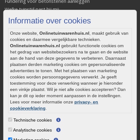
Fundering voor betonstenen aanleggen
Welke tuinstijl past bij mij
Strakke tuin inrichten
Informatie over cookies
Legverbanden gebakken bestrating
Onderhoud van gebakken bestrating
Onze website,
Onlinetuinwarenhuis.nl
, maakt gebruik van
cookies en daarmee vergelijkbare technieken.
Aanlegtips voor gebakken bestrating
Onlinetuinwarenhuis.nl
gebruikt functionele cookies om
Zelf een terras aanleggen
het gedrag van websitebezoekers na te gaan en de website
Kleine stadstuin inrichten
aan de hand van deze gegevens te verbeteren. Daarnaast
plaatsen derden marketing cookies om gepersonaliseerde
0320 – 219170
advertenties te tonen. Met het plaatsen van marketing
cookies worden persoonsgegevens verwerkt. Je geeft
Kaapstanderweg 41
toestemming voor deze verwerking wanneer je hieronder
8243 RB Lelystad
een vinkje plaatst. Wil je niet alle cookies accepteren? Dan
info@onlinetuinwarenhuis.nl
kan je dit op ieder moment aanpassen in de instellingen.
Lees voor meer informatie onze
privacy- en
Routebeschrijving
cookieverklaring
.
Openingstijden
Technische cookies
Maandag
08:00 - 17:00
Analytische cookies
Dinsdag
08:00 - 17:00
Woensdag
08:00 - 17:00
Marketing cookies