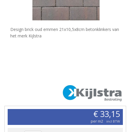
Design brick oud emmen 21x10,5x8cm betonklinkers van
het merk ​Kijlstra
€ 33,15
per m2
incl BTW