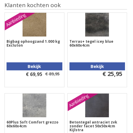
Klanten kochten ook
Aanbieding
Bigbag ophoogzand 1.000 kg
Terras+ tegel icey blue
Excluton
60x60x4cm
Bekijk
Bekijk
€ 25,95
€ 69,95
€ 89,95
Aanbieding
60Plus Soft Comfort grezzo
Betontegel antraciet zvk
60x60x4cm
zonder facet 50x50x4cm
Kijlstra