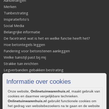
Aanbiedingen
Merken
Tuinbestrating
Inspiratiefoto's
Social Media
Belangrijke informatie
De facetrand: wat is het en welke functie heeft het?
Hoe betontegels leggen
Fundering voor betonstenen aanleggen
Welke tuinstijl past bij mij
Strakke tuin inrichten
Legverbanden gebakken bestrating
Onderhoud van gebakken bestrating
Informatie over cookies
Aanlegtips voor gebakken bestrating
Zelf een terras aanleggen
Onze website,
Onlinetuinwarenhuis.nl
, maakt gebruik van
Kleine stadstuin inrichten
cookies en daarmee vergelijkbare technieken.
Onlinetuinwarenhuis.nl
gebruikt functionele cookies om
0320 – 219170
het gedrag van websitebezoekers na te gaan en de website