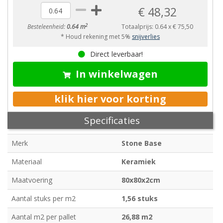
€ 48,32
2
Besteleenheid:
0.64 m
Totaalprijs:
0.64
x
€ 75,50
* Houd rekening met 5%
snijverlies
Direct leverbaar!
In winkelwagen
klik hier voor korting
Specificaties
Merk
Stone Base
Materiaal
Keramiek
Maatvoering
80x80x2cm
Aantal stuks per m2
1,56 stuks
Aantal m2 per pallet
26,88 m2