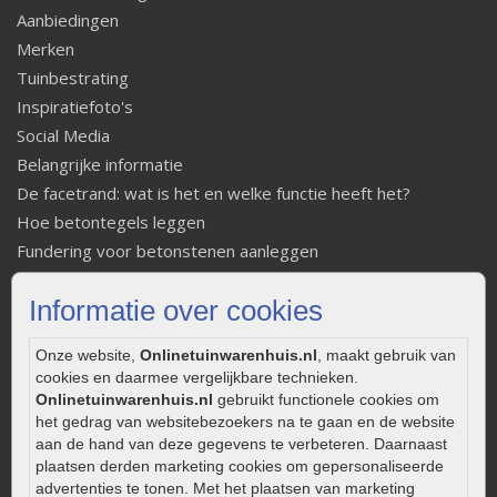
Aanbiedingen
Merken
Tuinbestrating
Inspiratiefoto's
Social Media
Belangrijke informatie
De facetrand: wat is het en welke functie heeft het?
Hoe betontegels leggen
Fundering voor betonstenen aanleggen
Welke tuinstijl past bij mij
Informatie over cookies
Strakke tuin inrichten
Legverbanden gebakken bestrating
Onze website,
Onlinetuinwarenhuis.nl
, maakt gebruik van
Onderhoud van gebakken bestrating
cookies en daarmee vergelijkbare technieken.
Aanlegtips voor gebakken bestrating
Onlinetuinwarenhuis.nl
gebruikt functionele cookies om
het gedrag van websitebezoekers na te gaan en de website
Zelf een terras aanleggen
aan de hand van deze gegevens te verbeteren. Daarnaast
Kleine stadstuin inrichten
plaatsen derden marketing cookies om gepersonaliseerde
0320 – 219170
advertenties te tonen. Met het plaatsen van marketing