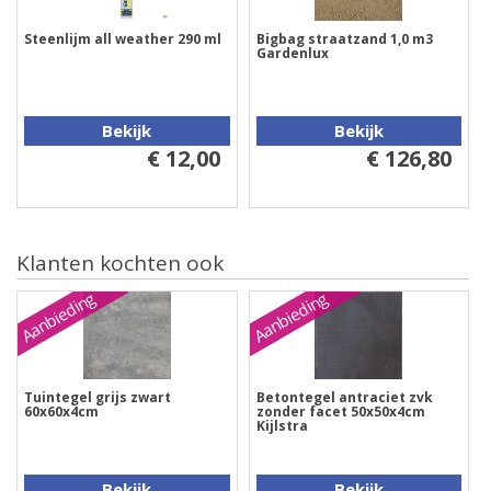
Steenlijm all weather 290 ml
Bigbag straatzand 1,0 m3
Gardenlux
Bekijk
Bekijk
€ 12,00
€ 126,80
Klanten kochten ook
Aanbieding
Aanbieding
Tuintegel grijs zwart
Betontegel antraciet zvk
60x60x4cm
zonder facet 50x50x4cm
Kijlstra
Bekijk
Bekijk