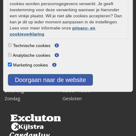
cookies worden persoonsgegevens verwerkt. Je geeft
Kaapstanderweg 41
toestemming voor deze verwerking wanneer je hieronder
8243 RB Lelystad
een vinkje plaatst. Wil je niet alle cookies accepteren? Dan
kan je dit op ieder moment aanpassen in de instellingen.
info@onlinetuinwarenhuis.nl
Lees voor meer informatie onze
privacy- en
Routebeschrijving
cookieverklaring
.
Openingstijden
Technische cookies
Maandag
08:00 - 17:00
Analytische cookies
Dinsdag
08:00 - 17:00
Marketing cookies
Woensdag
08:00 - 17:00
Donderdag
08:00 - 17:00
Doorgaan naar de website
Vrijdag
08:00 - 17:00
Zaterdag
08:00 - 15.00
Zondag
Gesloten