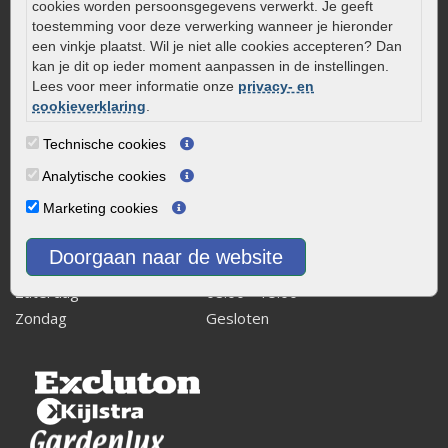
cookies worden persoonsgegevens verwerkt. Je geeft
Kaapstanderweg 41
toestemming voor deze verwerking wanneer je hieronder
8243 RB Lelystad
een vinkje plaatst. Wil je niet alle cookies accepteren? Dan
kan je dit op ieder moment aanpassen in de instellingen.
info@onlinetuinwarenhuis.nl
Lees voor meer informatie onze
privacy- en
Routebeschrijving
cookieverklaring
.
Openingstijden
Technische cookies
Maandag
08:00 - 17:00
Analytische cookies
Dinsdag
08:00 - 17:00
Marketing cookies
Woensdag
08:00 - 17:00
Donderdag
08:00 - 17:00
Doorgaan naar de website
Vrijdag
08:00 - 17:00
Zaterdag
08:00 - 15.00
Zondag
Gesloten