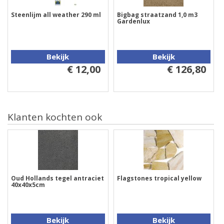
Steenlijm all weather 290 ml
Bigbag straatzand 1,0 m3
Gardenlux
Bekijk
Bekijk
€ 12,00
€ 126,80
Klanten kochten ook
Oud Hollands tegel antraciet
Flagstones tropical yellow
40x40x5cm
Bekijk
Bekijk