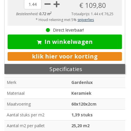
€ 109,80
2
Besteleenheid:
0.72 m
Totaalprijs:
1.44
x
€ 76,25
* Houd rekening met 5%
snijverlies
Direct leverbaar!
In winkelwagen
klik hier voor korting
Specificaties
Merk
Gardenlux
Materiaal
Keramiek
Maatvoering
60x120x2cm
Aantal stuks per m2
1,39 stuks
Aantal m2 per pallet
25,20 m2