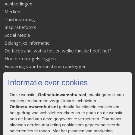
Aanbiedingen
Merken
Tuinbestrating
Inspiratiefoto's
Social Media
Belangrijke informatie
De facetrand: wat is het en welke functie heeft het?
Hoe betontegels leggen
Fundering voor betonstenen aanleggen
Welke tuinstijl past bij mij
Informatie over cookies
Strakke tuin inrichten
Legverbanden gebakken bestrating
Onze website,
Onlinetuinwarenhuis.nl
, maakt gebruik van
Onderhoud van gebakken bestrating
cookies en daarmee vergelijkbare technieken.
Aanlegtips voor gebakken bestrating
Onlinetuinwarenhuis.nl
gebruikt functionele cookies om
Zelf een terras aanleggen
het gedrag van websitebezoekers na te gaan en de website
aan de hand van deze gegevens te verbeteren. Daarnaast
Kleine stadstuin inrichten
plaatsen derden marketing cookies om gepersonaliseerde
0320 – 219170
advertenties te tonen. Met het plaatsen van marketing