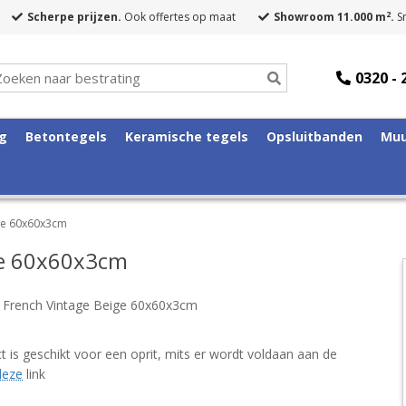
2
Scherpe prijzen.
Ook offertes op maat
Showroom 11.000 m
.
Sn
0320 - 
ng
Betontegels
Keramische tegels
Opsluitbanden
Muu
ge 60x60x3cm
ge 60x60x3cm
French Vintage Beige 60x60x3cm
t is geschikt voor een oprit, mits er wordt voldaan aan de
deze
link