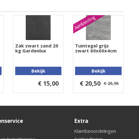
Aanbieding
Zak zwart zand 20
Tuintegel grijs
kg Gardenlux
zwart 60x60x4cm
Bekijk
Bekijk
€ 15,00
€ 20,50
€ 25,95
enservice
Extra
Klantbeoordelingen
 en betaalproces
Aanbiedingen