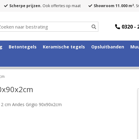
2
Scherpe prijzen.
Ook offertes op maat
Showroom 11.000 m
.
Sn
0320 - 
ng
Betontegels
Keramische tegels
Opsluitbanden
Muu
2cm
90x90x2cm
 2 cm Andes Grigio 90x90x2cm