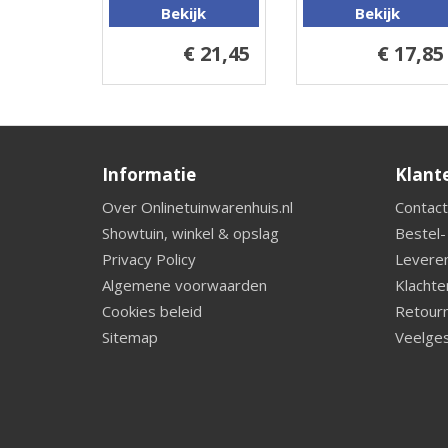
Bekijk
Bekijk
€ 21,45
€ 17,85
Informatie
Klant
Over Onlinetuinwarenhuis.nl
Contact
Showtuin, winkel & opslag
Bestel-
Privacy Policy
Leveren
Algemene voorwaarden
Klachte
Cookies beleid
Retourn
Sitemap
Veelges