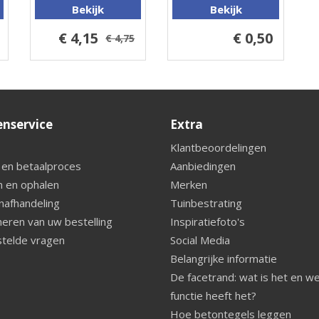
Bekijk
Bekijk
€ 4,15
€ 0,50
€ 4,75
enservice
Extra
Klantbeoordelingen
 en betaalproces
Aanbiedingen
 en ophalen
Merken
nafhandeling
Tuinbestrating
eren van uw bestelling
Inspiratiefoto's
telde vragen
Social Media
Belangrijke informatie
De facetrand: wat is het en w
functie heeft het?
Hoe betontegels leggen