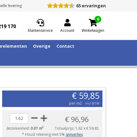
65
ervaringen
elle levering
0
219 170
Klantenservice
Account
Winkelwagen
relementen
Overige
Contact
€ 59,85
per m2
incl BTW
€ 96,96
2
Besteleenheid:
0.81 m
Totaalprijs:
1.62
x
€ 59,85
* Houd rekening met 5%
snijverlies