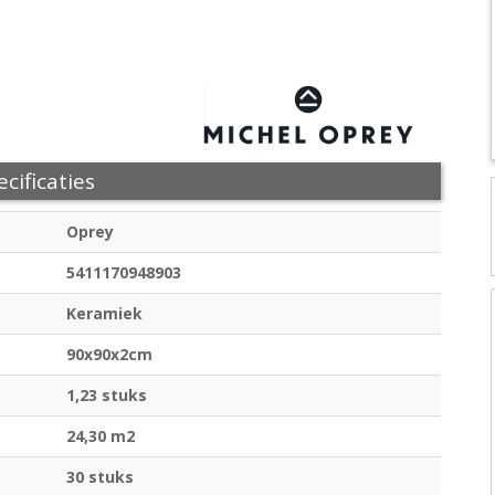
cificaties
Oprey
5411170948903
Keramiek
90x90x2cm
1,23 stuks
24,30 m2
30 stuks