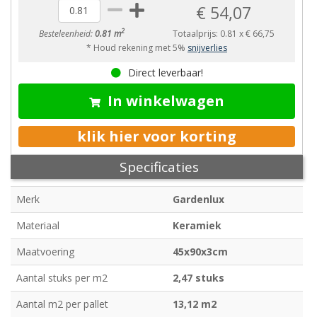
€ 54,07
2
Besteleenheid:
0.81 m
Totaalprijs:
0.81
x
€ 66,75
* Houd rekening met 5%
snijverlies
Direct leverbaar!
In winkelwagen
klik hier voor korting
Specificaties
Merk
Gardenlux
Materiaal
Keramiek
Maatvoering
45x90x3cm
Aantal stuks per m2
2,47 stuks
Aantal m2 per pallet
13,12 m2