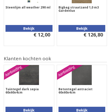
Steenlijm all weather 290 ml
Bigbag straatzand 1,0 m3
Gardenlux
Bekijk
Bekijk
€ 12,00
€ 126,80
Klanten kochten ook
Aanbieding
Aanbieding
Tuintegel dark sepia
Betontegel antraciet
60x60x4cm
60x60x4cm
Bekijk
Bekijk