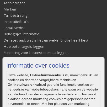
Aanbiedingen
Merken
Tuinbestrating
Inspiratiefoto's
Social Media
Belangrijke informatie
De facetrand: wat is het en welke functie heeft het?
Hoe betontegels leggen
Fundering voor betonstenen aanleggen
Welke tuinstijl past bij mij
Informatie over cookies
Strakke tuin inrichten
Legverbanden gebakken bestrating
Onze website,
Onlinetuinwarenhuis.nl
, maakt gebruik van
Onderhoud van gebakken bestrating
cookies en daarmee vergelijkbare technieken.
Aanlegtips voor gebakken bestrating
Onlinetuinwarenhuis.nl
gebruikt functionele cookies om
Zelf een terras aanleggen
het gedrag van websitebezoekers na te gaan en de website
aan de hand van deze gegevens te verbeteren. Daarnaast
Kleine stadstuin inrichten
plaatsen derden marketing cookies om gepersonaliseerde
0320 – 219170
advertenties te tonen. Met het plaatsen van marketing