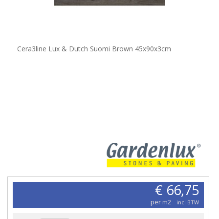
Cera3line Lux & Dutch Suomi Brown 45x90x3cm
€ 66,75
per m2
incl BTW