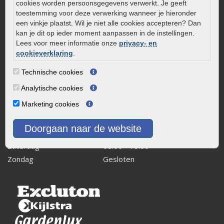
cookies worden persoonsgegevens verwerkt. Je geeft
Kaapstanderweg 41
toestemming voor deze verwerking wanneer je hieronder
8243 RB Lelystad
een vinkje plaatst. Wil je niet alle cookies accepteren? Dan
kan je dit op ieder moment aanpassen in de instellingen.
info@onlinetuinwarenhuis.nl
Lees voor meer informatie onze
privacy- en
Routebeschrijving
cookieverklaring
.
Openingstijden
Technische cookies
Maandag
08:00 - 17:00
Analytische cookies
Dinsdag
08:00 - 17:00
Marketing cookies
Woensdag
08:00 - 17:00
Donderdag
08:00 - 17:00
Doorgaan naar de website
Vrijdag
08:00 - 17:00
Zaterdag
08:00 - 15.00
Zondag
Gesloten