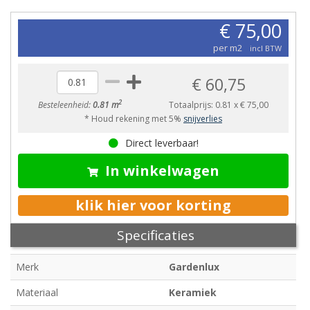
€ 75,00
per m2
incl BTW
€ 60,75
2
Besteleenheid:
0.81 m
Totaalprijs:
0.81
x
€ 75,00
* Houd rekening met 5%
snijverlies
Direct leverbaar!
In winkelwagen
klik hier voor korting
Specificaties
Merk
Gardenlux
Materiaal
Keramiek