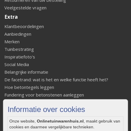
Veelgestelde vragen
Extra
Klantbeoordelingen
Aanbiedingen
Merken
Tuinbestrating
Inspiratiefoto's
Social Media
Belangrijke informatie
De facetrand: wat is het en welke functie heeft het?
Hoe betontegels leggen
Fundering voor betonstenen aanleggen
Welke tuinstijl past bij mij
Informatie over cookies
Strakke tuin inrichten
Legverbanden gebakken bestrating
Onze website,
Onlinetuinwarenhuis.nl
, maakt gebruik van
Onderhoud van gebakken bestrating
cookies en daarmee vergelijkbare technieken.