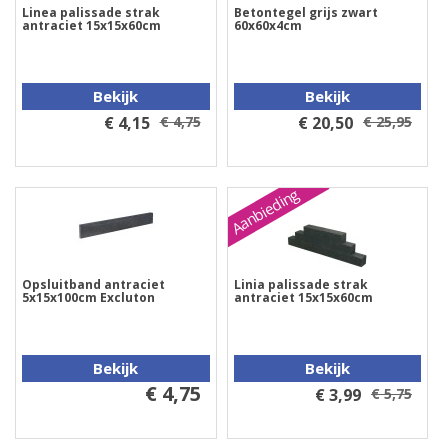
Linea palissade strak
Betontegel grijs zwart
antraciet 15x15x60cm
60x60x4cm
Bekijk
Bekijk
€ 4,15
€ 4,75
€ 20,50
€ 25,95
Aanbieding
Opsluitband antraciet
Linia palissade strak
5x15x100cm Excluton
antraciet 15x15x60cm
Bekijk
Bekijk
€ 4,75
€ 3,99
€ 5,75