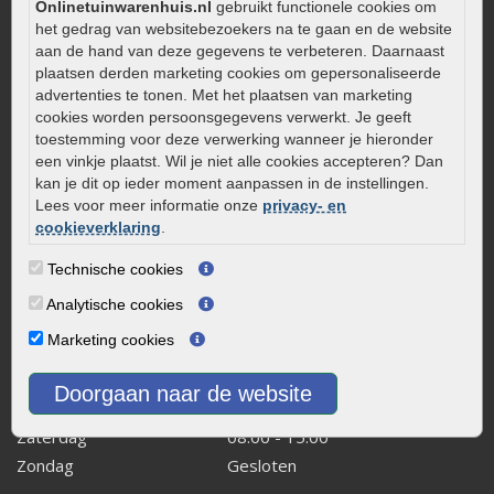
Aanlegtips voor gebakken bestrating
Onlinetuinwarenhuis.nl
gebruikt functionele cookies om
het gedrag van websitebezoekers na te gaan en de website
Zelf een terras aanleggen
aan de hand van deze gegevens te verbeteren. Daarnaast
Kleine stadstuin inrichten
plaatsen derden marketing cookies om gepersonaliseerde
advertenties te tonen. Met het plaatsen van marketing
0320 – 219170
cookies worden persoonsgegevens verwerkt. Je geeft
Kaapstanderweg 41
toestemming voor deze verwerking wanneer je hieronder
een vinkje plaatst. Wil je niet alle cookies accepteren? Dan
8243 RB Lelystad
kan je dit op ieder moment aanpassen in de instellingen.
info@onlinetuinwarenhuis.nl
Lees voor meer informatie onze
privacy- en
Routebeschrijving
cookieverklaring
.
Openingstijden
Technische cookies
Maandag
08:00 - 17:00
Analytische cookies
Dinsdag
08:00 - 17:00
Marketing cookies
Woensdag
08:00 - 17:00
Donderdag
08:00 - 17:00
Doorgaan naar de website
Vrijdag
08:00 - 17:00
Zaterdag
08:00 - 15.00
Zondag
Gesloten