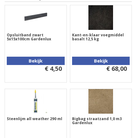
Opsluitband zwart
Kant-en-klaar voegmiddel
5x15x100cm Gardenlux
basalt 12,5 kg
Bekijk
Bekijk
€ 4,50
€ 68,00
Steenlijm all weather 290 ml
Bigbag straatzand 1,0 m3
Gardenlux