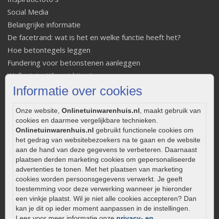
Social Media
Belangrijke informatie
De facetrand: wat is het en welke functie heeft het?
Hoe betontegels leggen
Fundering voor betonstenen aanleggen
Welke tuinstijl past bij mij
Strakke tuin inrichten
Informatie over cookies
Legverbanden gebakken bestrating
Onze website,
Onlinetuinwarenhuis.nl
, maakt gebruik van
Onderhoud van gebakken bestrating
cookies en daarmee vergelijkbare technieken.
Aanlegtips voor gebakken bestrating
Onlinetuinwarenhuis.nl
gebruikt functionele cookies om
Zelf een terras aanleggen
het gedrag van websitebezoekers na te gaan en de website
aan de hand van deze gegevens te verbeteren. Daarnaast
Kleine stadstuin inrichten
plaatsen derden marketing cookies om gepersonaliseerde
0320 – 219170
advertenties te tonen. Met het plaatsen van marketing
cookies worden persoonsgegevens verwerkt. Je geeft
Kaapstanderweg 41
toestemming voor deze verwerking wanneer je hieronder
8243 RB Lelystad
een vinkje plaatst. Wil je niet alle cookies accepteren? Dan
info@onlinetuinwarenhuis.nl
kan je dit op ieder moment aanpassen in de instellingen.
Lees voor meer informatie onze
privacy- en