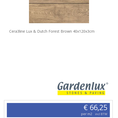
Cera3line Lux & Dutch Forest Brown 40x120x3cm
€ 66,25
per m2
incl BTW