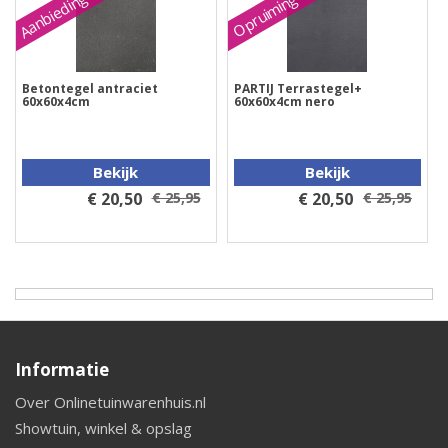
Aanbieding
Opruiming
Betontegel antraciet
PARTIJ Terrastegel+
60x60x4cm
60x60x4cm nero
Bekijk
Bekijk
€ 20,50
€ 25,95
€ 20,50
€ 25,95
Informatie
Over Onlinetuinwarenhuis.nl
Showtuin, winkel & opslag