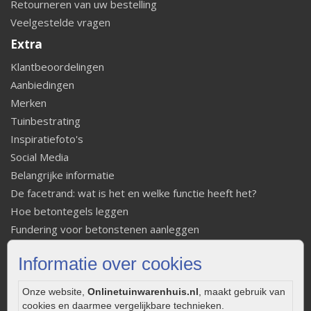
Retourneren van uw bestelling
Veelgestelde vragen
Extra
Klantbeoordelingen
Aanbiedingen
Merken
Tuinbestrating
Inspiratiefoto's
Social Media
Belangrijke informatie
De facetrand: wat is het en welke functie heeft het?
Hoe betontegels leggen
Fundering voor betonstenen aanleggen
Welke tuinstijl past bij mij
Informatie over cookies
Strakke tuin inrichten
Legverbanden gebakken bestrating
Onze website,
Onlinetuinwarenhuis.nl
, maakt gebruik van
Onderhoud van gebakken bestrating
cookies en daarmee vergelijkbare technieken.