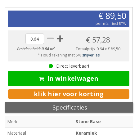
€ 89,50
per m2
incl BTW
€ 57,28
2
Besteleenheid:
0.64 m
Totaalprijs:
0.64
x
€ 89,50
* Houd rekening met 5%
snijverlies
Direct leverbaar!
In winkelwagen
klik hier voor korting
Specificaties
Merk
Stone Base
Materiaal
Keramiek