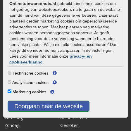
Aanlegtips voor gebakken bestrating
Onlinetuinwarenhuis.nl
gebruikt functionele cookies om
het gedrag van websitebezoekers na te gaan en de website
Zelf een terras aanleggen
aan de hand van deze gegevens te verbeteren. Daarnaast
Kleine stadstuin inrichten
plaatsen derden marketing cookies om gepersonaliseerde
advertenties te tonen. Met het plaatsen van marketing
0320 – 219170
cookies worden persoonsgegevens verwerkt. Je geeft
Kaapstanderweg 41
toestemming voor deze verwerking wanneer je hieronder
een vinkje plaatst. Wil je niet alle cookies accepteren? Dan
8243 RB Lelystad
kan je dit op ieder moment aanpassen in de instellingen.
info@onlinetuinwarenhuis.nl
Lees voor meer informatie onze
privacy- en
Routebeschrijving
cookieverklaring
.
Openingstijden
Technische cookies
Maandag
08:00 - 17:00
Analytische cookies
Dinsdag
08:00 - 17:00
Marketing cookies
Woensdag
08:00 - 17:00
Donderdag
08:00 - 17:00
Doorgaan naar de website
Vrijdag
08:00 - 17:00
Zaterdag
08:00 - 15.00
Zondag
Gesloten