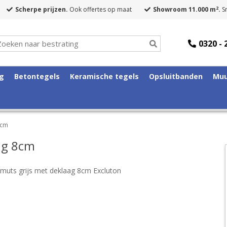
2
Scherpe prijzen.
Ook offertes op maat
Showroom 11.000 m
.
Sn
0320 - 
ng
Betontegels
Keramische tegels
Opsluitbanden
Muu
8cm
ag 8cm
muts grijs met deklaag 8cm Excluton