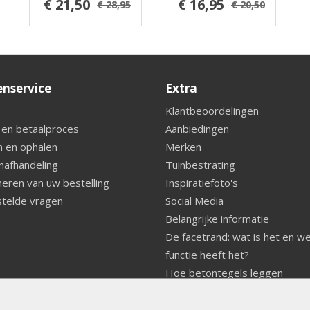
€ 21,50
€ 16,95
€ 28,95
€ 20,50
enservice
Extra
Klantbeoordelingen
 en betaalproces
Aanbiedingen
 en ophalen
Merken
nafhandeling
Tuinbestrating
eren van uw bestelling
Inspiratiefoto's
telde vragen
Social Media
Belangrijke informatie
De facetrand: wat is het en w
functie heeft het?
Hoe betontegels leggen
Fundering voor betonstenen
aanleggen