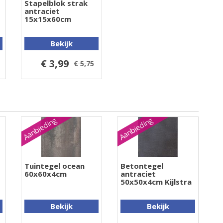
Stapelblok strak
antraciet
15x15x60cm
Bekijk
€ 3,99
€ 5,75
Aanbieding
Aanbieding
Tuintegel ocean
Betontegel
60x60x4cm
antraciet
50x50x4cm Kijlstra
Bekijk
Bekijk