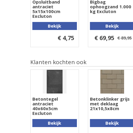
Opsluitband
Bigbag
antraciet
ophoogzand 1.000
5x15x100cm
kg Excluton
Excluton
Bekijk
Bekijk
€ 4,75
€ 69,95
€ 89,95
Klanten kochten ook
Betontegel
Betonklinker grijs
antraciet
met deklaag
40x60x5cm
21x10,5x8cm
Excluton
Bekijk
Bekijk