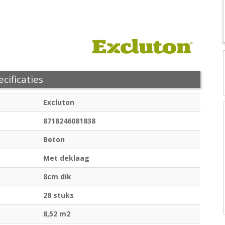
cificaties
Excluton
8718246081838
Beton
Met deklaag
8cm dik
28 stuks
8,52 m2