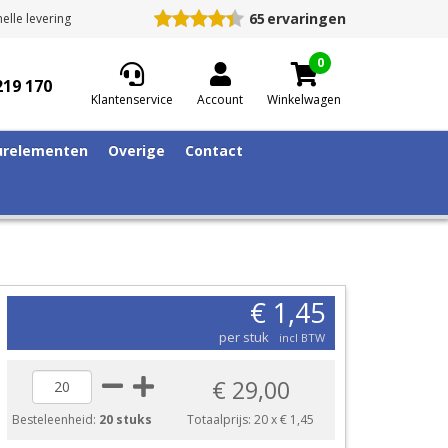
65
ervaringen
elle levering
0
219 170
Klantenservice
Account
Winkelwagen
relementen
Overige
Contact
€ 1,45
per stuk
incl BTW
€ 29,00
Besteleenheid:
20 stuks
Totaalprijs:
20
x
€ 1,45