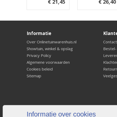
€ 21,45
€ 26,40
Informatie
Klant
Over Onlinetuinwarenhuis.nl
Contact
Showtuin, winkel & opslag
Bestel-
Privacy Policy
Leveren
Algemene voorwaarden
Klachte
Cookies beleid
Retourn
Sitemap
Veelges
Informatie over cookies