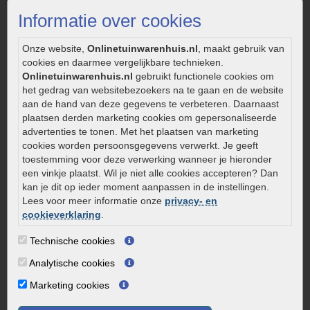
Strakke tuin inrichten
Informatie over cookies
Legverbanden gebakken bestrating
Onderhoud van gebakken bestrating
Onze website,
Onlinetuinwarenhuis.nl
, maakt gebruik van
cookies en daarmee vergelijkbare technieken.
Aanlegtips voor gebakken bestrating
Onlinetuinwarenhuis.nl
gebruikt functionele cookies om
Zelf een terras aanleggen
het gedrag van websitebezoekers na te gaan en de website
Kleine stadstuin inrichten
aan de hand van deze gegevens te verbeteren. Daarnaast
plaatsen derden marketing cookies om gepersonaliseerde
0320 – 219170
advertenties te tonen. Met het plaatsen van marketing
cookies worden persoonsgegevens verwerkt. Je geeft
Kaapstanderweg 41
toestemming voor deze verwerking wanneer je hieronder
8243 RB Lelystad
een vinkje plaatst. Wil je niet alle cookies accepteren? Dan
info@onlinetuinwarenhuis.nl
kan je dit op ieder moment aanpassen in de instellingen.
Routebeschrijving
Lees voor meer informatie onze
privacy- en
cookieverklaring
.
Openingstijden
Technische cookies
Maandag
08:00 - 17:00
Dinsdag
08:00 - 17:00
Analytische cookies
Woensdag
08:00 - 17:00
Marketing cookies
Donderdag
08:00 - 17:00