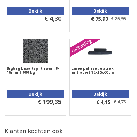
Bekijk
Bekijk
€ 4,30
€ 75,90
€ 85,95
Aanbieding
Bigbag basaltsplit zwart 8-
Linea palissade strak
16mm 1.000 kg
antraciet 15x15x60cm
Bekijk
Bekijk
€ 199,35
€ 4,15
€ 4,75
Klanten kochten ook