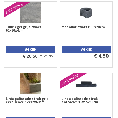
Aanbieding
Tuintegel grijs zwart
Moonflor zwart Ø35x20cm
60x60x4cm
Bekijk
Bekijk
€ 4,50
€ 20,50
€ 25,95
Aanbieding
Linia palissade strak gris
Linea palissade strak
excellence 12x12x60cm
antraciet 15x15x60cm