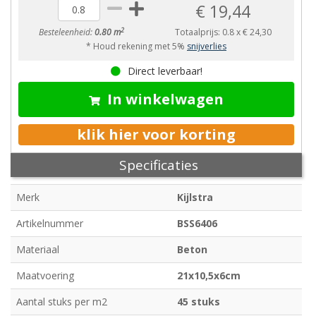
€ 19,44
2
Besteleenheid:
0.80 m
Totaalprijs:
0.8
x
€ 24,30
* Houd rekening met 5%
snijverlies
Direct leverbaar!
In winkelwagen
klik hier voor korting
Specificaties
Merk
Kijlstra
Artikelnummer
BSS6406
Materiaal
Beton
Maatvoering
21x10,5x6cm
Aantal stuks per m2
45 stuks