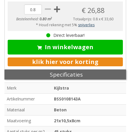
€ 26,88
2
Besteleenheid:
0.80 m
Totaalprijs:
0.8
x
€ 33,60
* Houd rekening met 5%
snijverlies
Direct leverbaar!
In winkelwagen
klik hier voor korting
Specificaties
Merk
Kijlstra
Artikelnummer
BSS0108143A
Materiaal
Beton
Maatvoering
21x10,5x8cm
Aantal stuks per m2
45 stuks