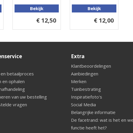
Bekijk
Bekijk
€ 12,50
€ 12,00
enservice
Extra
Klantbeoordelingen
 en betaalproces
Aanbiedingen
 en ophalen
Merken
nafhandeling
Tuinbestrating
eren van uw bestelling
Inspiratiefoto's
telde vragen
Social Media
Belangrijke informatie
De facetrand: wat is het en w
functie heeft het?