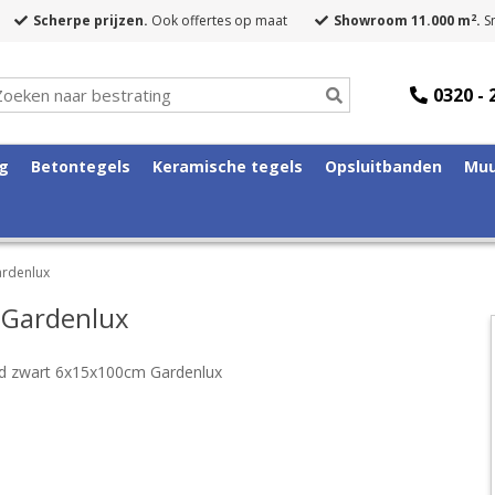
2
Scherpe prijzen.
Ook offertes op maat
Showroom 11.000 m
.
Sn
0320 - 
ng
Betontegels
Keramische tegels
Opsluitbanden
Muu
rdenlux
 Gardenlux
d zwart 6x15x100cm Gardenlux