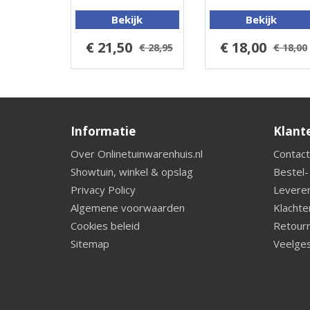
Bekijk
Bekijk
€ 21,50
€ 18,00
€ 28,95
€ 18,00
Informatie
Klant
Over Onlinetuinwarenhuis.nl
Contact
Showtuin, winkel & opslag
Bestel-
Privacy Policy
Leveren
Algemene voorwaarden
Klachte
Cookies beleid
Retourn
Sitemap
Veelges