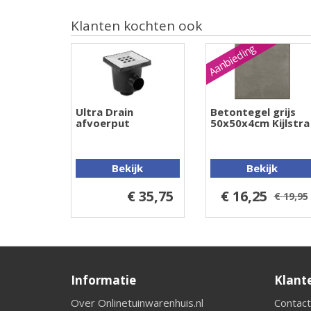
Klanten kochten ook
Aanbieding
Ultra Drain
Betontegel grijs
afvoerput
50x50x4cm Kijlstra
Bekijk
Bekijk
€ 35,75
€ 16,25
€ 19,95
Informatie
Klant
Over Onlinetuinwarenhuis.nl
Contact