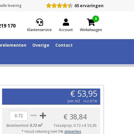
65
ervaringen
elle levering
0
219 170
Klantenservice
Account
Winkelwagen
relementen
Overige
Contact
€ 53,95
per m2
incl BTW
€ 38,84
2
Besteleenheid:
0.72 m
Totaalprijs:
0.72
x
€ 53,95
* Houd rekening met 5%
snijverlies