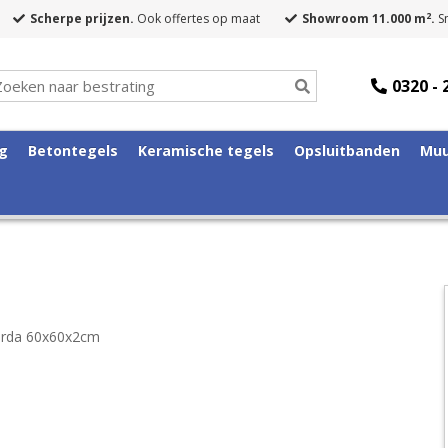
2
Scherpe prijzen.
Ook offertes op maat
Showroom 11.000 m
.
Sn
0320 - 
ng
Betontegels
Keramische tegels
Opsluitbanden
Muu
orda 60x60x2cm