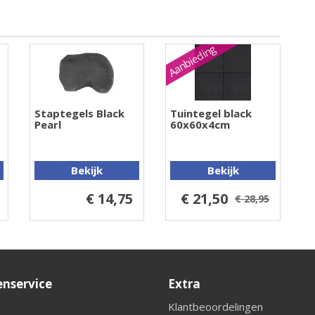
Aanbieding
Staptegels Black
Tuintegel black
Pearl
60x60x4cm
Bekijk
Bekijk
€ 14,75
€ 21,50
€ 28,95
enservice
Extra
Klantbeoordelingen