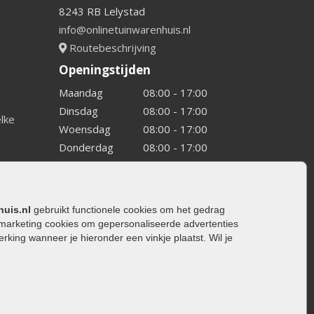
8243 RB Lelystad
info@onlinetuinwarenhuis.nl
Routebeschrijving
Openingstijden
Maandag
08:00 - 17:00
Dinsdag
08:00 - 17:00
elke
Woensdag
08:00 - 17:00
Donderdag
08:00 - 17:00
Vrijdag
08:00 - 17:00
Zaterdag
08:00 - 15.00
Zondag
Gesloten
huis.nl
gebruikt functionele cookies om het gedrag
marketing cookies om gepersonaliseerde advertenties
ing wanneer je hieronder een vinkje plaatst. Wil je
ating
rating
trating