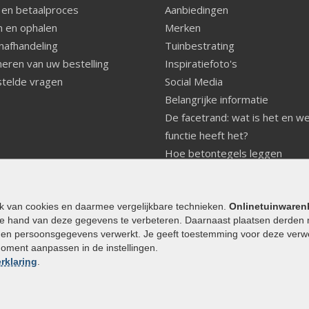
 en betaalproces
Aanbiedingen
 en ophalen
Merken
nafhandeling
Tuinbestrating
eren van uw bestelling
Inspiratiefoto's
telde vragen
Social Media
Belangrijke informatie
De facetrand: wat is het en w
functie heeft het?
Hoe betontegels leggen
Fundering voor betonstenen
aanleggen
Welke tuinstijl past bij mij
ik van cookies en daarmee vergelijkbare technieken.
Onlinetuinwaren
e hand van deze gegevens te verbeteren. Daarnaast plaatsen derden 
Strakke tuin inrichten
den persoonsgegevens verwerkt. Je geeft toestemming voor deze verwerk
Legverbanden gebakken bestr
moment aanpassen in de instellingen.
Onderhoud van gebakken best
rklaring
.
Aanlegtips voor gebakken bes
Zelf een terras aanleggen