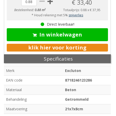
€ 33,40
2
Besteleenheid:
0.88 m
Totaalprijs:
0.88
x
€ 37,95
* Houd rekening met 5%
snijverlies
Direct leverbaar!
In winkelwagen
klik hier voor korting
Specificaties
Merk
Excluton
EAN code
8718246123286
Materiaal
Beton
Behandeling
Getrommeld
Maatvoering
21x7x8cm