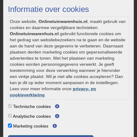
Strakke tuin inrichten
Informatie over cookies
Legverbanden gebakken bestrating
Onderhoud van gebakken bestrating
Onze website,
Onlinetuinwarenhuis.nl
, maakt gebruik van
cookies en daarmee vergelijkbare technieken.
Aanlegtips voor gebakken bestrating
Onlinetuinwarenhuis.nl
gebruikt functionele cookies om
Zelf een terras aanleggen
het gedrag van websitebezoekers na te gaan en de website
Kleine stadstuin inrichten
aan de hand van deze gegevens te verbeteren. Daarnaast
plaatsen derden marketing cookies om gepersonaliseerde
0320 – 219170
advertenties te tonen. Met het plaatsen van marketing
cookies worden persoonsgegevens verwerkt. Je geeft
Kaapstanderweg 41
toestemming voor deze verwerking wanneer je hieronder
8243 RB Lelystad
een vinkje plaatst. Wil je niet alle cookies accepteren? Dan
info@onlinetuinwarenhuis.nl
kan je dit op ieder moment aanpassen in de instellingen.
Routebeschrijving
Lees voor meer informatie onze
privacy- en
cookieverklaring
.
Openingstijden
Technische cookies
Maandag
08:00 - 17:00
Dinsdag
08:00 - 17:00
Analytische cookies
Woensdag
08:00 - 17:00
Marketing cookies
Donderdag
08:00 - 17:00