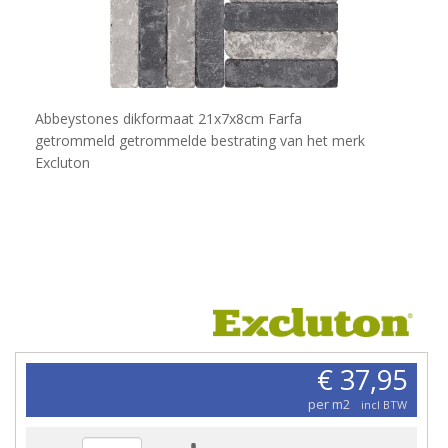
Abbeystones dikformaat 21x7x8cm Farfa
getrommeld getrommelde bestrating van het merk
Excluton
€ 37,95
per m2
incl BTW