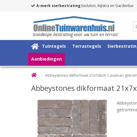
A-merk sierbestrating
Excluton, Kijlstra en Gardenlux
Goedkope bestrating voor uw tuin en terras!
Tuintegels
Terrastegels
Sierbestrati
Aanbiedingen
Abbeystones dikformaat 21x7x8cm Casamari getro
Abbeystones dikformaat 21x7
Abbeysto
getrommel