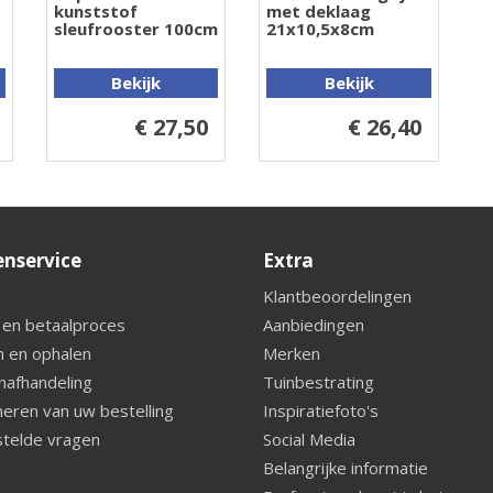
kunststof
met deklaag
sleufrooster 100cm
21x10,5x8cm
Bekijk
Bekijk
€ 27,50
€ 26,40
enservice
Extra
Klantbeoordelingen
 en betaalproces
Aanbiedingen
 en ophalen
Merken
nafhandeling
Tuinbestrating
eren van uw bestelling
Inspiratiefoto's
telde vragen
Social Media
Belangrijke informatie