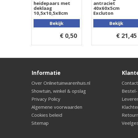
heidepaars met
antraciet
deklaag
40x60x5cm
10,5x10,5x8cm
Excluton
Bekijk
Bekijk
€ 0,50
€ 21,45
Informatie
Klant
Over Onlinetuinwarenhuis.nl
Contact
Showtuin, winkel & opslag
Bestel-
Privacy Policy
Leveren
Algemene voorwaarden
Klachte
Cookies beleid
Retourn
Sitemap
Veelges