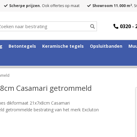
2
Scherpe prijzen.
Ook offertes op maat
Showroom 11.000 m
.
Sn
0320 - 
ng
Betontegels
Keramische tegels
Opsluitbanden
Muu
mmeld
x8cm Casamari getrommeld
nes dikformaat 21x7x8cm Casamari
d getrommelde bestrating van het merk Excluton