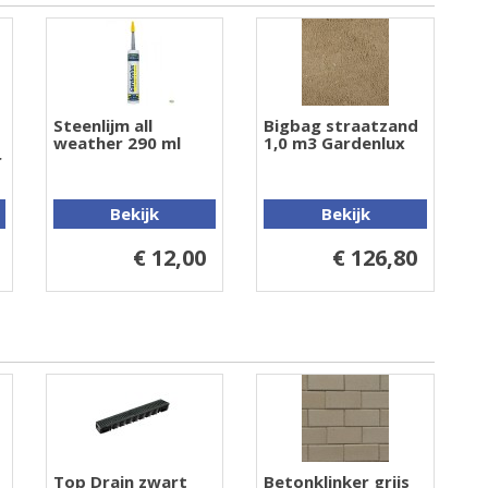
Steenlijm all
Bigbag straatzand
weather 290 ml
1,0 m3 Gardenlux
r
Bekijk
Bekijk
€ 12,00
€ 126,80
Top Drain zwart
Betonklinker grijs