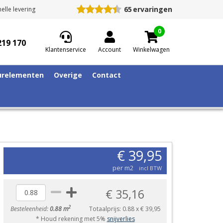
65
ervaringen
elle levering
0
219 170
Klantenservice
Account
Winkelwagen
relementen
Overige
Contact
€ 39,95
per m2
incl BTW
€ 35,16
2
Besteleenheid:
0.88 m
Totaalprijs:
0.88
x
€ 39,95
* Houd rekening met 5%
snijverlies