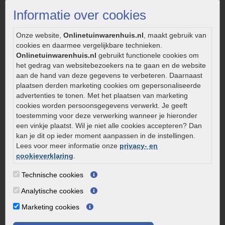
Strakke tuin inrichten
Informatie over cookies
Legverbanden gebakken bestrating
Onderhoud van gebakken bestrating
Onze website,
Onlinetuinwarenhuis.nl
, maakt gebruik van
cookies en daarmee vergelijkbare technieken.
Aanlegtips voor gebakken bestrating
Onlinetuinwarenhuis.nl
gebruikt functionele cookies om
Zelf een terras aanleggen
het gedrag van websitebezoekers na te gaan en de website
Kleine stadstuin inrichten
aan de hand van deze gegevens te verbeteren. Daarnaast
plaatsen derden marketing cookies om gepersonaliseerde
0320 – 219170
advertenties te tonen. Met het plaatsen van marketing
cookies worden persoonsgegevens verwerkt. Je geeft
Kaapstanderweg 41
toestemming voor deze verwerking wanneer je hieronder
8243 RB Lelystad
een vinkje plaatst. Wil je niet alle cookies accepteren? Dan
info@onlinetuinwarenhuis.nl
kan je dit op ieder moment aanpassen in de instellingen.
Routebeschrijving
Lees voor meer informatie onze
privacy- en
cookieverklaring
.
Openingstijden
Technische cookies
Maandag
08:00 - 17:00
Dinsdag
08:00 - 17:00
Analytische cookies
Woensdag
08:00 - 17:00
Marketing cookies
Donderdag
08:00 - 17:00