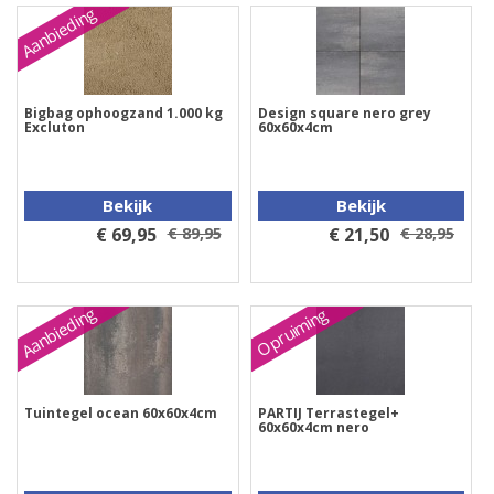
Aanbieding
Bigbag ophoogzand 1.000 kg
Design square nero grey
Excluton
60x60x4cm
Bekijk
Bekijk
€ 69,95
€ 89,95
€ 21,50
€ 28,95
Aanbieding
Opruiming
Tuintegel ocean 60x60x4cm
PARTIJ Terrastegel+
60x60x4cm nero