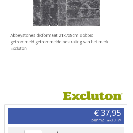
Abbeystones dikformaat 21x7x8cm Bobbio
getrommeld getrommelde bestrating van het merk
Excluton
€ 37,95
per m2
incl BTW