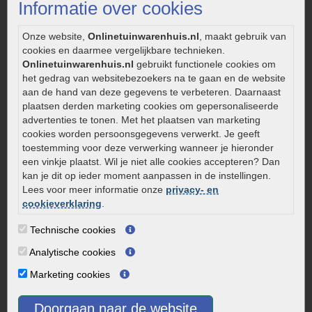
Informatie over cookies
Legverbanden gebakken bestrating
Onderhoud van gebakken bestrating
Onze website,
Onlinetuinwarenhuis.nl
, maakt gebruik van
cookies en daarmee vergelijkbare technieken.
Aanlegtips voor gebakken bestrating
Onlinetuinwarenhuis.nl
gebruikt functionele cookies om
Zelf een terras aanleggen
het gedrag van websitebezoekers na te gaan en de website
Kleine stadstuin inrichten
aan de hand van deze gegevens te verbeteren. Daarnaast
plaatsen derden marketing cookies om gepersonaliseerde
0320 – 219170
advertenties te tonen. Met het plaatsen van marketing
cookies worden persoonsgegevens verwerkt. Je geeft
Kaapstanderweg 41
toestemming voor deze verwerking wanneer je hieronder
8243 RB Lelystad
een vinkje plaatst. Wil je niet alle cookies accepteren? Dan
info@onlinetuinwarenhuis.nl
kan je dit op ieder moment aanpassen in de instellingen.
Routebeschrijving
Lees voor meer informatie onze
privacy- en
cookieverklaring
.
Openingstijden
Technische cookies
Maandag
08:00 - 17:00
Dinsdag
08:00 - 17:00
Analytische cookies
Woensdag
08:00 - 17:00
Marketing cookies
Donderdag
08:00 - 17:00
Vrijdag
08:00 - 17:00
Doorgaan naar de website