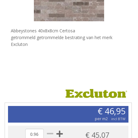
Abbeystones 40x8x8cm Certosa
getrommeld getrommelde bestrating van het merk
Excluton
€ 46,95
per m2
incl BTW
€ 45,07