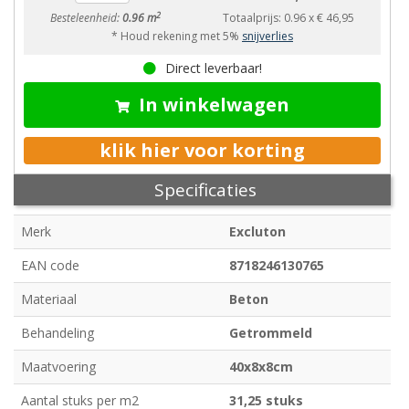
2
Besteleenheid:
0.96 m
Totaalprijs:
0.96
x
€ 46,95
* Houd rekening met 5%
snijverlies
Direct leverbaar!
In winkelwagen
klik hier voor korting
Specificaties
Merk
Excluton
EAN code
8718246130765
Materiaal
Beton
Behandeling
Getrommeld
Maatvoering
40x8x8cm
Aantal stuks per m2
31,25 stuks