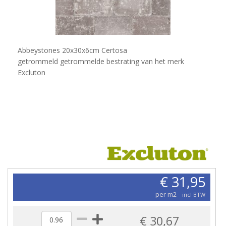
Abbeystones 20x30x6cm Certosa
getrommeld getrommelde bestrating van het merk
Excluton
€ 31,95
per m2
incl BTW
€ 30,67