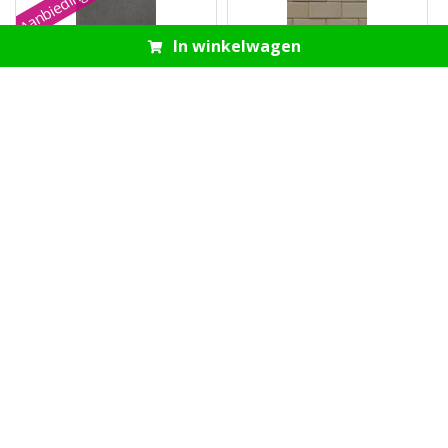
Aanbieding
In winkelwagen
Betontegel antraciet
Betonklinker grijs met
60x60x4cm
deklaag 21x10,5x8cm
Bekijk
Bekijk
€ 26,40
€ 20,50
€ 25,95
Aanbieding
Betontegel antraciet zvk
Halve betonklinker
zonder facet 50x50x5cm
heidepaars met deklaag
Kijlstra
10,5x10,5x8cm
Bekijk
Bekijk