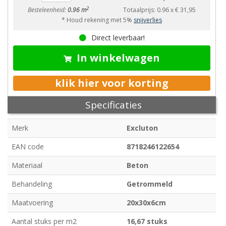
2
Besteleenheid:
0.96 m
Totaalprijs:
0.96
x
€ 31,95
* Houd rekening met 5%
snijverlies
Direct leverbaar!
In winkelwagen
klik hier voor korting
Specificaties
Merk
Excluton
EAN code
8718246122654
Materiaal
Beton
Behandeling
Getrommeld
Maatvoering
20x30x6cm
Aantal stuks per m2
16,67 stuks