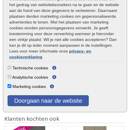
Bekijk
Bekijk
het gedrag van websitebezoekers na te gaan en de website
aan de hand van deze gegevens te verbeteren. Daarnaast
€ 4,50
€ 29,25
plaatsen derden marketing cookies om gepersonaliseerde
advertenties te tonen. Met het plaatsen van marketing
cookies worden persoonsgegevens verwerkt. Je geeft
toestemming voor deze verwerking wanneer je hieronder
een vinkje plaatst. Wil je niet alle cookies accepteren? Dan
kan je dit op ieder moment aanpassen in de instellingen.
Lees voor meer informatie onze
privacy- en
cookieverklaring
.
Steenlijm all weather 290 ml
Bigbag straatzand 1,0 m3
Gardenlux
Technische cookies
Analytische cookies
Bekijk
Bekijk
Marketing cookies
€ 12,00
€ 126,80
Doorgaan naar de website
Klanten kochten ook