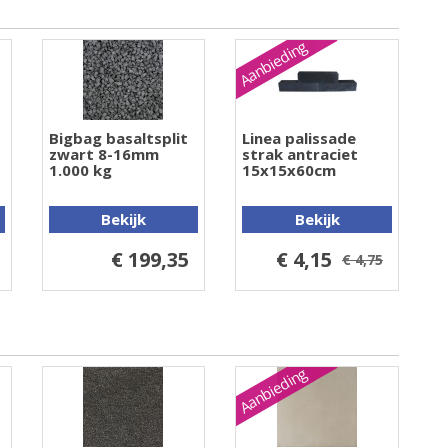
Aanbieding
Bigbag basaltsplit
Linea palissade
zwart 8-16mm
strak antraciet
1.000 kg
15x15x60cm
Bekijk
Bekijk
€ 199,35
€ 4,15
€ 4,75
Aanbieding