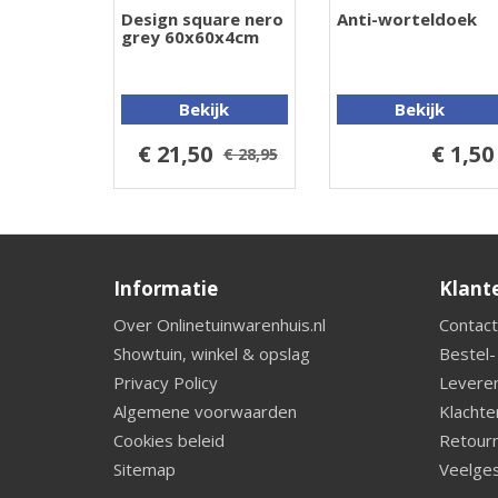
Design square nero
Anti-worteldoek
grey 60x60x4cm
Bekijk
Bekijk
€ 21,50
€ 1,50
€ 28,95
Informatie
Klant
Over Onlinetuinwarenhuis.nl
Contact
Showtuin, winkel & opslag
Bestel-
Privacy Policy
Leveren
Algemene voorwaarden
Klachte
Cookies beleid
Retourn
Sitemap
Veelges