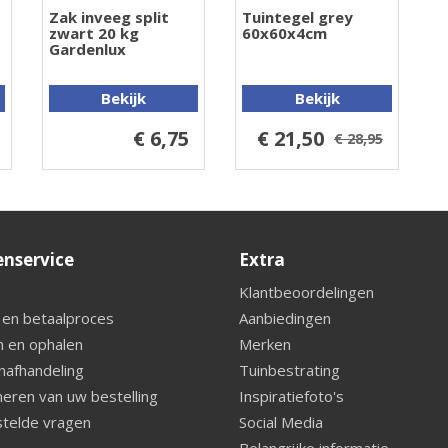
Zak inveeg split
Tuintegel grey
zwart 20 kg
60x60x4cm
Gardenlux
Bekijk
Bekijk
€ 6,75
€ 21,50
€ 28,95
enservice
Extra
Klantbeoordelingen
 en betaalproces
Aanbiedingen
 en ophalen
Merken
nafhandeling
Tuinbestrating
eren van uw bestelling
Inspiratiefoto's
telde vragen
Social Media
Belangrijke informatie