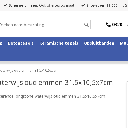
2
Scherpe prijzen.
Ook offertes op maat
Showroom 11.000 m
.
Sn
0320 - 
ng
Betontegels
Keramische tegels
Opsluitbanden
Muu
waterwijs oud emmen 31,5x10,5x7cm
aterwijs oud emmen 31,5x10,5x7cm
serende longstone waterwijs oud emmen 31,5x10,5x7cm