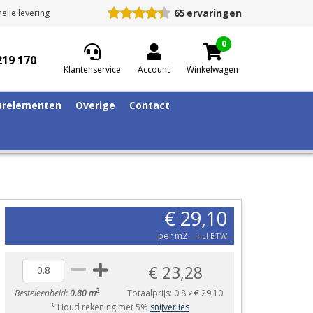
65
ervaringen
elle levering
0
219 170
Klantenservice
Account
Winkelwagen
relementen
Overige
Contact
€ 29,10
per m2
incl BTW
€ 23,28
2
Besteleenheid:
0.80 m
Totaalprijs:
0.8
x
€ 29,10
* Houd rekening met 5%
snijverlies