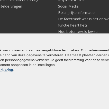
telde vragen
Social Media
Belangrijke informatie
De facetrand: wat is het en w
functie heeft het?
Hoe betontegels leggen
Fundering voor betonstenen
aanleggen
Welke tuinstijl past bij mij
ik van cookies en daarmee vergelijkbare technieken.
Onlinetuinwaren
e hand van deze gegevens te verbeteren. Daarnaast plaatsen derden 
Strakke tuin inrichten
den persoonsgegevens verwerkt. Je geeft toestemming voor deze verwerk
Legverbanden gebakken bestr
moment aanpassen in de instellingen.
Onderhoud van gebakken best
rklaring
.
Aanlegtips voor gebakken bes
Zelf een terras aanleggen
Kleine stadstuin inrichten