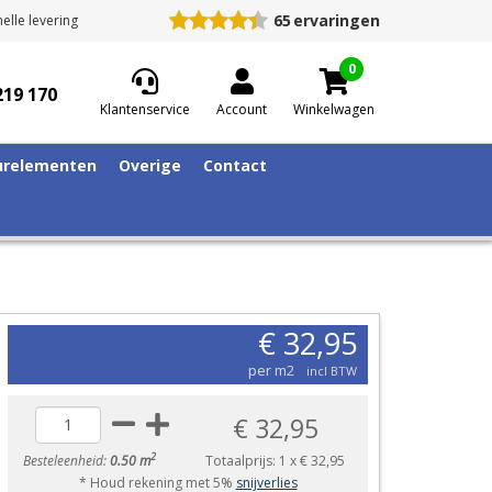
65
ervaringen
elle levering
0
219 170
Klantenservice
Account
Winkelwagen
relementen
Overige
Contact
€ 32,95
per m2
incl BTW
€ 32,95
2
Besteleenheid:
0.50 m
Totaalprijs:
1
x
€ 32,95
* Houd rekening met 5%
snijverlies