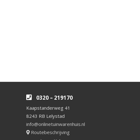
0320 – 219170
Kaapstanderweg 41
8243 RB Lelystad
info@onlinetuinwarenhuis.nl
Routebeschrijving