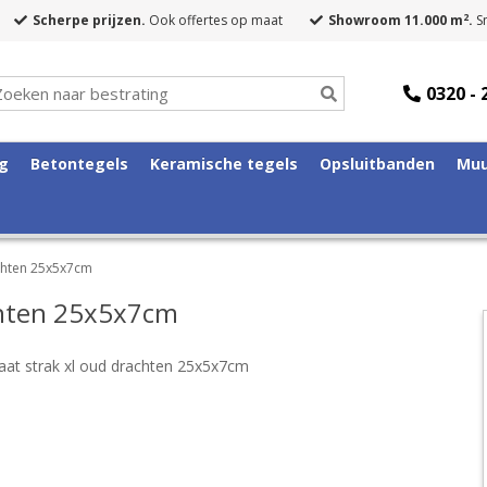
2
Scherpe prijzen.
Ook offertes op maat
Showroom 11.000 m
.
Sn
0320 - 
ng
Betontegels
Keramische tegels
Opsluitbanden
Muu
chten 25x5x7cm
chten 25x5x7cm
at strak xl oud drachten 25x5x7cm