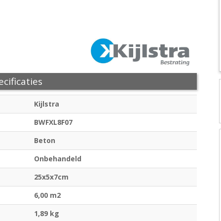
cificaties
Kijlstra
BWFXL8F07
Beton
Onbehandeld
25x5x7cm
6,00 m2
1,89 kg