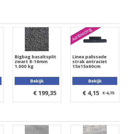
Aanbieding
Bigbag basaltsplit
Linea palissade
zwart 8-16mm
strak antraciet
1.000 kg
15x15x60cm
Bekijk
Bekijk
€ 199,35
€ 4,15
€ 4,75