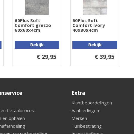
60Plus Soft
60Plus Soft
Comfort grezzo
Comfort ivory
60x60x4cm
40x80x4cm
Bekijk
Bekijk
€ 29,95
€ 39,95
enservice
Extra
Klantbeoordelingen
 en betaalproces
Aanbiedingen
 en ophalen
Merken
nafhandeling
Tuinbestrating
eren van uw bestelling
Inspiratiefoto's