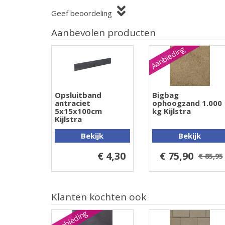
Geef beoordeling
Aanbevolen producten
Aanbieding
Opsluitband
Bigbag
antraciet
ophoogzand 1.000
5x15x100cm
kg Kijlstra
Kijlstra
Bekijk
Bekijk
€ 4,30
€ 75,90
€ 85,95
Klanten kochten ook
Aanbieding