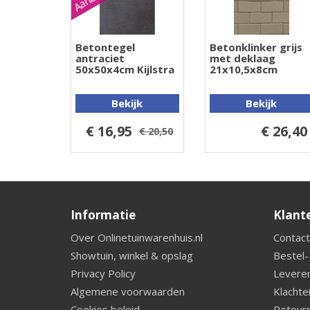
Betontegel
Betonklinker grijs
antraciet
met deklaag
50x50x4cm Kijlstra
21x10,5x8cm
Bekijk
Bekijk
€ 16,95
€ 26,40
€ 20,50
Informatie
Klant
Over Onlinetuinwarenhuis.nl
Contact
Showtuin, winkel & opslag
Bestel-
Privacy Policy
Leveren
Algemene voorwaarden
Klachte
Cookies beleid
Retourn