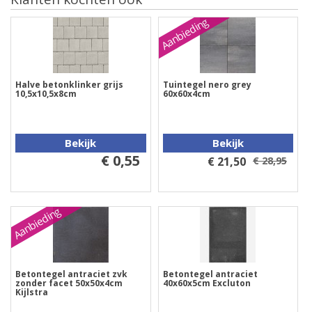
Aanbieding
Halve betonklinker grijs
Tuintegel nero grey
10,5x10,5x8cm
60x60x4cm
Bekijk
Bekijk
€ 0,55
€ 21,50
€ 28,95
Aanbieding
Betontegel antraciet zvk
Betontegel antraciet
zonder facet 50x50x4cm
40x60x5cm Excluton
Kijlstra