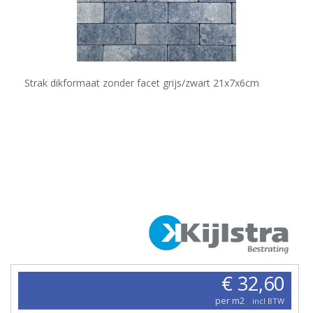
Strak dikformaat zonder facet grijs/zwart 21x7x6cm
€ 32,60
per m2
incl BTW