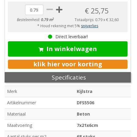
€ 25,75
2
Besteleenheid:
0.79 m
Totaalprijs:
0.79
x
€ 32,60
* Houd rekening met 5%
snijverlies
Direct leverbaar!
In winkelwagen
klik hier voor korting
Specificaties
Merk
Kijlstra
Artikelnummer
DFS5506
Materiaal
Beton
Maatvoering
7x21x6cm
Aantal stuks per m2
68 stuks