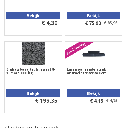
Bekijk
Bekijk
€ 4,30
€ 75,90
€ 85,95
Aanbieding
Bigbag basaltsplit zwart 8-
Linea palissade strak
16mm 1.000 kg
antraciet 15x15x60cm
Bekijk
Bekijk
€ 199,35
€ 4,15
€ 4,75
Klanten kochten ook