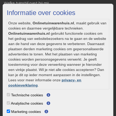
Welke tuinstijl past bij mij
Strakke tuin inrichten
Informatie over cookies
Legverbanden gebakken bestrating
Onderhoud van gebakken bestrating
Onze website,
Onlinetuinwarenhuis.nl
, maakt gebruik van
cookies en daarmee vergelijkbare technieken.
Aanlegtips voor gebakken bestrating
Onlinetuinwarenhuis.nl
gebruikt functionele cookies om
Zelf een terras aanleggen
het gedrag van websitebezoekers na te gaan en de website
Kleine stadstuin inrichten
aan de hand van deze gegevens te verbeteren. Daarnaast
plaatsen derden marketing cookies om gepersonaliseerde
0320 – 219170
advertenties te tonen. Met het plaatsen van marketing
cookies worden persoonsgegevens verwerkt. Je geeft
Kaapstanderweg 41
toestemming voor deze verwerking wanneer je hieronder
8243 RB Lelystad
een vinkje plaatst. Wil je niet alle cookies accepteren? Dan
info@onlinetuinwarenhuis.nl
kan je dit op ieder moment aanpassen in de instellingen.
Lees voor meer informatie onze
privacy- en
Routebeschrijving
cookieverklaring
.
Openingstijden
Technische cookies
Maandag
08:00 - 17:00
Analytische cookies
Dinsdag
08:00 - 17:00
Woensdag
08:00 - 17:00
Marketing cookies