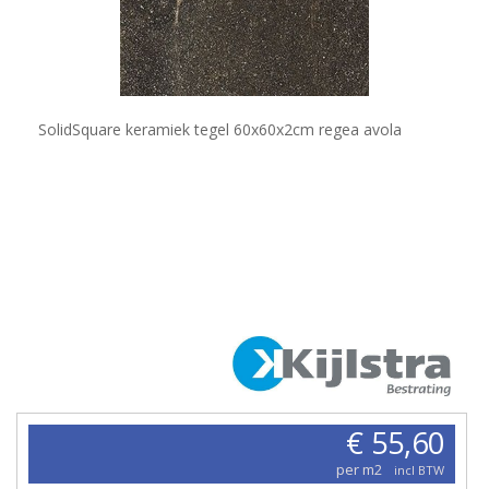
SolidSquare keramiek tegel 60x60x2cm regea avola
€ 55,60
per m2
incl BTW