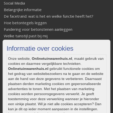
Social Media
Belangrijke informatie
De facetrand: wat is het en welke functie heeft het?
Hoe betontegels leggen
Fundering voor betonstenen aanleggen
Welke tuinstijl past bij mij
Strakke tuin inrichten
Informatie over cookies
Legverbanden gebakken bestrating
Onderhoud van gebakken bestrating
Onze website,
Onlinetuinwarenhuis.nl
, maakt gebruik van
Aanlegtips voor gebakken bestrating
cookies en daarmee vergelijkbare technieken.
Zelf een terras aanleggen
Onlinetuinwarenhuis.nl
gebruikt functionele cookies om
het gedrag van websitebezoekers na te gaan en de website
Kleine stadstuin inrichten
aan de hand van deze gegevens te verbeteren. Daarnaast
0320 – 219170
plaatsen derden marketing cookies om gepersonaliseerde
advertenties te tonen. Met het plaatsen van marketing
Kaapstanderweg 41
cookies worden persoonsgegevens verwerkt. Je geeft
8243 RB Lelystad
toestemming voor deze verwerking wanneer je hieronder
een vinkje plaatst. Wil je niet alle cookies accepteren? Dan
info@onlinetuinwarenhuis.nl
kan je dit op ieder moment aanpassen in de instellingen.
Routebeschrijving