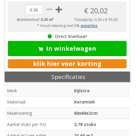
€ 20,02
2
Besteleenheid:
0.36 m
Totaalprijs:
0.36
x
€ 55,60
* Houd rekening met 5%
snijverlies
Direct leverbaar!
In winkelwagen
klik hier voor korting
Specificaties
Merk
Kijlstra
Materiaal
Keramiek
Maatvoering
60x60x2cm
Aantal stuks per m2
2,78 stuks
Aantal m2 per pallet
21,60 m2