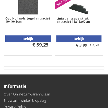
Aanbieding
Oud Hollands tegel antraciet
Linia palissade strak
40x40x5cm
antraciet 15x15x60cm
Bekijk
Bekijk
€ 59,25
€ 3,99
€ 5,75
Informatie
Over Onlinetuinwarenhuis.nl
Showtuin, winkel & opslag
Privacy Policy