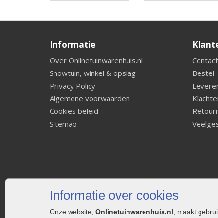
Informatie
Klant
Over Onlinetuinwarenhuis.nl
Contact
Showtuin, winkel & opslag
Bestel-
Privacy Policy
Leveren
Algemene voorwaarden
Klachte
Cookies beleid
Retourn
Sitemap
Veelges
Informatie over cookies
Onze website,
Onlinetuinwarenhuis.nl
, maakt gebru