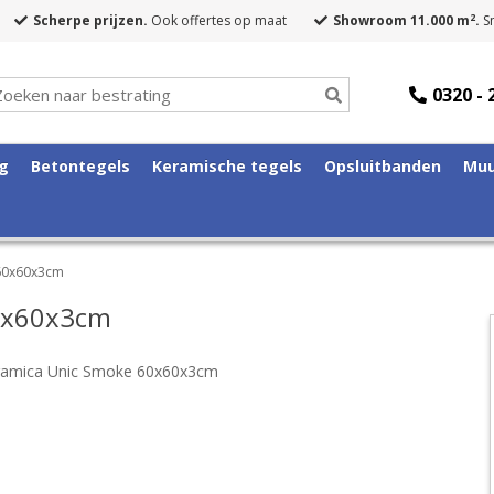
2
Scherpe prijzen.
Ook offertes op maat
Showroom 11.000 m
.
Sn
0320 - 
ng
Betontegels
Keramische tegels
Opsluitbanden
Muu
 60x60x3cm
60x60x3cm
ramica Unic Smoke 60x60x3cm