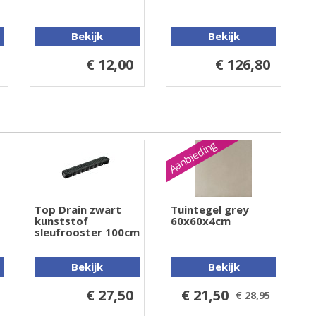
Bekijk
Bekijk
€ 12,00
€ 126,80
Aanbieding
Top Drain zwart
Tuintegel grey
kunststof
60x60x4cm
sleufrooster 100cm
Bekijk
Bekijk
€ 27,50
€ 21,50
€ 28,95