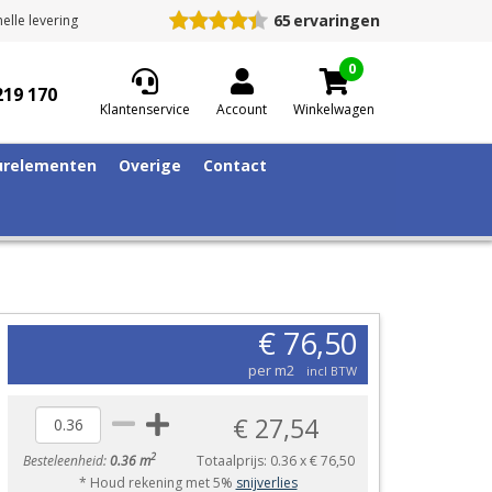
65
ervaringen
elle levering
0
219 170
Klantenservice
Account
Winkelwagen
relementen
Overige
Contact
€ 76,50
per m2
incl BTW
€ 27,54
2
Besteleenheid:
0.36 m
Totaalprijs:
0.36
x
€ 76,50
* Houd rekening met 5%
snijverlies