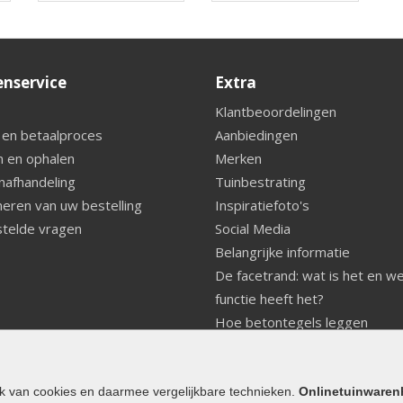
enservice
Extra
Klantbeoordelingen
 en betaalproces
Aanbiedingen
 en ophalen
Merken
nafhandeling
Tuinbestrating
eren van uw bestelling
Inspiratiefoto's
telde vragen
Social Media
Belangrijke informatie
De facetrand: wat is het en w
functie heeft het?
Hoe betontegels leggen
Fundering voor betonstenen
aanleggen
Welke tuinstijl past bij mij
ik van cookies en daarmee vergelijkbare technieken.
Onlinetuinwaren