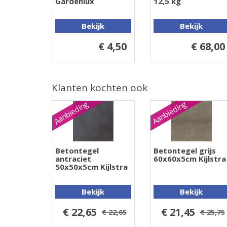
Gardenlux
12,5 kg
Bekijk
Bekijk
€ 4,50
€ 68,00
Klanten kochten ook
Aanbieding
Aanbieding
Betontegel
Betontegel grijs
antraciet
60x60x5cm Kijlstra
50x50x5cm Kijlstra
Bekijk
Bekijk
€ 22,65
€ 21,45
€ 22,65
€ 25,75