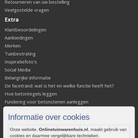
Retourneren van uw bestelling
Veelgestelde vragen
Extra
Klantbeoordelingen
Aanbiedingen
Merken
Tuinbestrating
Inspiratiefoto's
Social Media
Belangrijke informatie
De facetrand: wat is het en welke functie heeft het?
Hoe betontegels leggen
Fundering voor betonstenen aanleggen
Welke tuinstijl past bij mij
Informatie over cookies
Strakke tuin inrichten
Legverbanden gebakken bestrating
Onze website,
Onlinetuinwarenhuis.nl
, maakt gebruik van
Onderhoud van gebakken bestrating
cookies en daarmee vergelijkbare technieken.