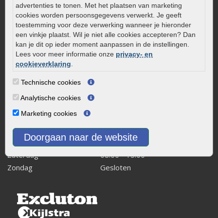
0320 – 219170
advertenties te tonen. Met het plaatsen van marketing
cookies worden persoonsgegevens verwerkt. Je geeft
Kaapstanderweg 41
toestemming voor deze verwerking wanneer je hieronder
8243 RB Lelystad
een vinkje plaatst. Wil je niet alle cookies accepteren? Dan
kan je dit op ieder moment aanpassen in de instellingen.
info@onlinetuinwarenhuis.nl
Lees voor meer informatie onze
privacy- en
Routebeschrijving
cookieverklaring
.
Openingstijden
Technische cookies
Maandag
08:00 - 17:00
Analytische cookies
Dinsdag
08:00 - 17:00
Marketing cookies
Woensdag
08:00 - 17:00
Donderdag
08:00 - 17:00
Doorgaan naar de website
Vrijdag
08:00 - 17:00
Zaterdag
08:00 - 15.00
Zondag
Gesloten