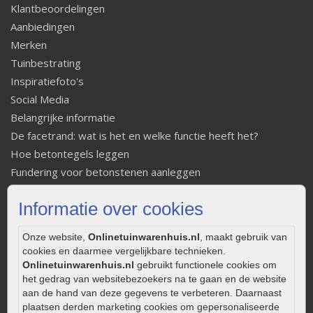
Klantbeoordelingen
Aanbiedingen
Merken
Tuinbestrating
Inspiratiefoto's
Social Media
Belangrijke informatie
De facetrand: wat is het en welke functie heeft het?
Hoe betontegels leggen
Fundering voor betonstenen aanleggen
Welke tuinstijl past bij mij
Informatie over cookies
Strakke tuin inrichten
Legverbanden gebakken bestrating
Onze website,
Onlinetuinwarenhuis.nl
, maakt gebruik van
Onderhoud van gebakken bestrating
cookies en daarmee vergelijkbare technieken.
Aanlegtips voor gebakken bestrating
Onlinetuinwarenhuis.nl
gebruikt functionele cookies om
het gedrag van websitebezoekers na te gaan en de website
Zelf een terras aanleggen
aan de hand van deze gegevens te verbeteren. Daarnaast
Kleine stadstuin inrichten
plaatsen derden marketing cookies om gepersonaliseerde