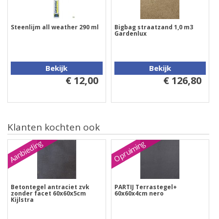
Steenlijm all weather 290 ml
Bigbag straatzand 1,0 m3
Gardenlux
Bekijk
Bekijk
€ 12,00
€ 126,80
Klanten kochten ook
Aanbieding
Opruiming
Betontegel antraciet zvk
PARTIJ Terrastegel+
zonder facet 60x60x5cm
60x60x4cm nero
Kijlstra