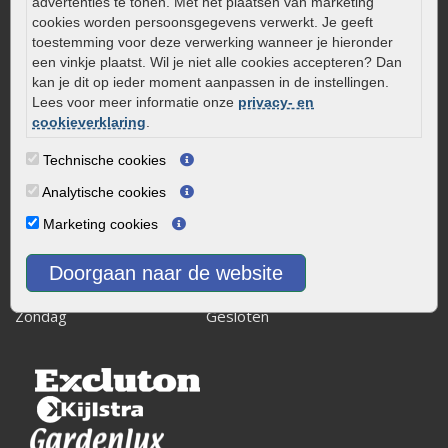
advertenties te tonen. Met het plaatsen van marketing
Kaapstanderweg 41
cookies worden persoonsgegevens verwerkt. Je geeft
8243 RB Lelystad
toestemming voor deze verwerking wanneer je hieronder
een vinkje plaatst. Wil je niet alle cookies accepteren? Dan
info@onlinetuinwarenhuis.nl
kan je dit op ieder moment aanpassen in de instellingen.
Routebeschrijving
Lees voor meer informatie onze
privacy- en
cookieverklaring
.
Openingstijden
Maandag
08:00 - 17:00
Technische cookies
Dinsdag
08:00 - 17:00
Analytische cookies
Woensdag
08:00 - 17:00
Marketing cookies
Donderdag
08:00 - 17:00
Vrijdag
08:00 - 17:00
Doorgaan naar de website
Zaterdag
08:00 - 15.00
Zondag
Gesloten