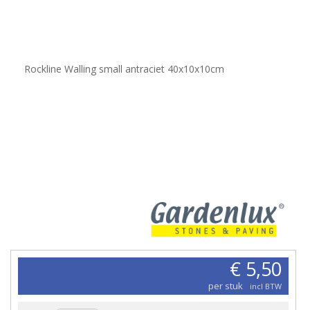
Rockline Walling small antraciet 40x10x10cm
€ 5,50
per stuk
incl BTW