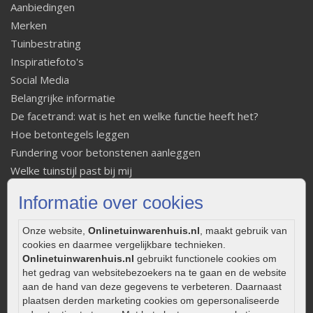
Aanbiedingen
Merken
Tuinbestrating
Inspiratiefoto's
Social Media
Belangrijke informatie
De facetrand: wat is het en welke functie heeft het?
Hoe betontegels leggen
Fundering voor betonstenen aanleggen
Welke tuinstijl past bij mij
Strakke tuin inrichten
Informatie over cookies
Legverbanden gebakken bestrating
Onderhoud van gebakken bestrating
Onze website,
Onlinetuinwarenhuis.nl
, maakt gebruik van
Aanlegtips voor gebakken bestrating
cookies en daarmee vergelijkbare technieken.
Onlinetuinwarenhuis.nl
gebruikt functionele cookies om
Zelf een terras aanleggen
het gedrag van websitebezoekers na te gaan en de website
Kleine stadstuin inrichten
aan de hand van deze gegevens te verbeteren. Daarnaast
0320 – 219170
plaatsen derden marketing cookies om gepersonaliseerde