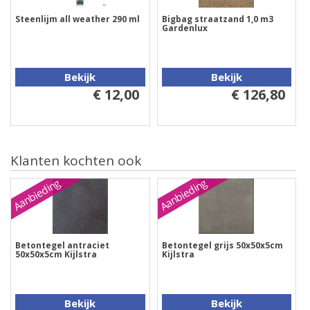
Steenlijm all weather 290 ml
Bigbag straatzand 1,0 m3
Gardenlux
Bekijk
Bekijk
€ 12,00
€ 126,80
Klanten kochten ook
Aanbieding
Aanbieding
Betontegel antraciet
Betontegel grijs 50x50x5cm
50x50x5cm Kijlstra
Kijlstra
Bekijk
Bekijk