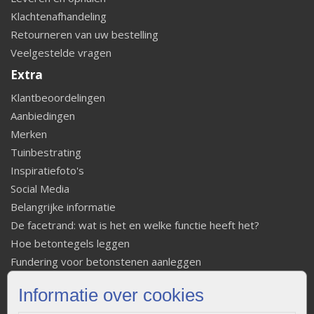
Klachtenafhandeling
Retourneren van uw bestelling
Veelgestelde vragen
Extra
Klantbeoordelingen
Aanbiedingen
Merken
Tuinbestrating
Inspiratiefoto's
Social Media
Belangrijke informatie
De facetrand: wat is het en welke functie heeft het?
Hoe betontegels leggen
Fundering voor betonstenen aanleggen
Welke tuinstijl past bij mij
Informatie over cookies
Strakke tuin inrichten