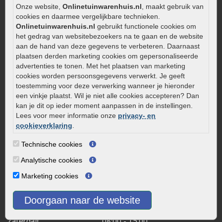
Legverbanden gebakken bestrating
Onze website,
Onlinetuinwarenhuis.nl
, maakt gebruik van
Onderhoud van gebakken bestrating
cookies en daarmee vergelijkbare technieken.
Aanlegtips voor gebakken bestrating
Onlinetuinwarenhuis.nl
gebruikt functionele cookies om
het gedrag van websitebezoekers na te gaan en de website
Zelf een terras aanleggen
aan de hand van deze gegevens te verbeteren. Daarnaast
Kleine stadstuin inrichten
plaatsen derden marketing cookies om gepersonaliseerde
advertenties te tonen. Met het plaatsen van marketing
0320 – 219170
cookies worden persoonsgegevens verwerkt. Je geeft
Kaapstanderweg 41
toestemming voor deze verwerking wanneer je hieronder
een vinkje plaatst. Wil je niet alle cookies accepteren? Dan
8243 RB Lelystad
kan je dit op ieder moment aanpassen in de instellingen.
info@onlinetuinwarenhuis.nl
Lees voor meer informatie onze
privacy- en
Routebeschrijving
cookieverklaring
.
Openingstijden
Technische cookies
Maandag
08:00 - 17:00
Analytische cookies
Dinsdag
08:00 - 17:00
Marketing cookies
Woensdag
08:00 - 17:00
Donderdag
08:00 - 17:00
Doorgaan naar de website
Vrijdag
08:00 - 17:00
Zaterdag
08:00 - 15.00