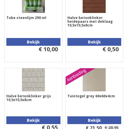
Tube steenlijm 290 ml
Halve betonklinker
heidepaars met deklaag
10,5x10,5x8cm
Bekijk
Bekijk
€ 10,00
€ 0,50
Aanbieding
Halve betonklinker grijs
Tuintegel grey 60x60x4cm
10,5x10,5x8cm
Bekijk
Bekijk
€ 0,55
€ 21,50
€ 28,95