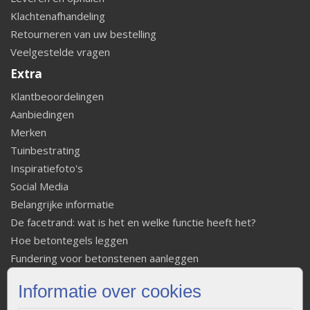
Klachtenafhandeling
Retourneren van uw bestelling
Veelgestelde vragen
Extra
Klantbeoordelingen
Aanbiedingen
Merken
Tuinbestrating
Inspiratiefoto's
Social Media
Belangrijke informatie
De facetrand: wat is het en welke functie heeft het?
Hoe betontegels leggen
Fundering voor betonstenen aanleggen
Welke tuinstijl past bij mij
Informatie over cookies
Strakke tuin inrichten