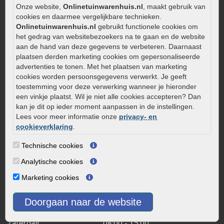
Legverbanden gebakken bestrating
Onze website,
Onlinetuinwarenhuis.nl
, maakt gebruik van
Onderhoud van gebakken bestrating
cookies en daarmee vergelijkbare technieken.
Aanlegtips voor gebakken bestrating
Onlinetuinwarenhuis.nl
gebruikt functionele cookies om
het gedrag van websitebezoekers na te gaan en de website
Zelf een terras aanleggen
aan de hand van deze gegevens te verbeteren. Daarnaast
Kleine stadstuin inrichten
plaatsen derden marketing cookies om gepersonaliseerde
advertenties te tonen. Met het plaatsen van marketing
0320 – 219170
cookies worden persoonsgegevens verwerkt. Je geeft
Kaapstanderweg 41
toestemming voor deze verwerking wanneer je hieronder
een vinkje plaatst. Wil je niet alle cookies accepteren? Dan
8243 RB Lelystad
kan je dit op ieder moment aanpassen in de instellingen.
info@onlinetuinwarenhuis.nl
Lees voor meer informatie onze
privacy- en
Routebeschrijving
cookieverklaring
.
Openingstijden
Technische cookies
Maandag
08:00 - 17:00
Analytische cookies
Dinsdag
08:00 - 17:00
Marketing cookies
Woensdag
08:00 - 17:00
Donderdag
08:00 - 17:00
Doorgaan naar de website
Vrijdag
08:00 - 17:00
Zaterdag
08:00 - 15.00