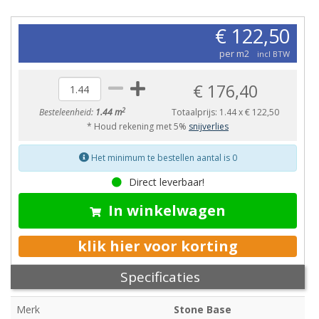
€ 122,50
per m2
incl BTW
€ 176,40
2
Besteleenheid:
1.44 m
Totaalprijs:
1.44
x
€ 122,50
* Houd rekening met 5%
snijverlies
Het minimum te bestellen aantal is 0
Direct leverbaar!
In winkelwagen
klik hier voor korting
Specificaties
Merk
Stone Base