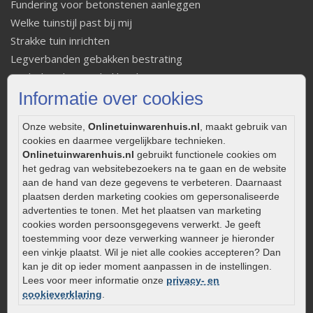
Fundering voor betonstenen aanleggen
Welke tuinstijl past bij mij
Strakke tuin inrichten
Legverbanden gebakken bestrating
Onderhoud van gebakken bestrating
Informatie over cookies
Aanlegtips voor gebakken bestrating
Zelf een terras aanleggen
Onze website,
Onlinetuinwarenhuis.nl
, maakt gebruik van
Kleine stadstuin inrichten
cookies en daarmee vergelijkbare technieken.
0320 – 219170
Onlinetuinwarenhuis.nl
gebruikt functionele cookies om
het gedrag van websitebezoekers na te gaan en de website
Kaapstanderweg 41
aan de hand van deze gegevens te verbeteren. Daarnaast
8243 RB Lelystad
plaatsen derden marketing cookies om gepersonaliseerde
advertenties te tonen. Met het plaatsen van marketing
info@onlinetuinwarenhuis.nl
cookies worden persoonsgegevens verwerkt. Je geeft
Routebeschrijving
toestemming voor deze verwerking wanneer je hieronder
Openingstijden
een vinkje plaatst. Wil je niet alle cookies accepteren? Dan
kan je dit op ieder moment aanpassen in de instellingen.
Maandag
08:00 - 17:00
Lees voor meer informatie onze
privacy- en
Dinsdag
08:00 - 17:00
cookieverklaring
.