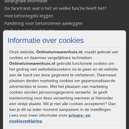
Belangrijke informatie
De facetrand: wat is het en welke functie heeft het?
Hoe betontegels leggen
Fundering voor betonstenen aanleggen
Welke tuinstijl past bij mij
Strakke tuin inrichten
Informatie over cookies
Legverbanden gebakken bestrating
Onze website,
Onlinetuinwarenhuis.nl
, maakt gebruik van
Onderhoud van gebakken bestrating
cookies en daarmee vergelijkbare technieken.
Aanlegtips voor gebakken bestrating
Onlinetuinwarenhuis.nl
gebruikt functionele cookies om
Zelf een terras aanleggen
het gedrag van websitebezoekers na te gaan en de website
aan de hand van deze gegevens te verbeteren. Daarnaast
Kleine stadstuin inrichten
plaatsen derden marketing cookies om gepersonaliseerde
0320 – 219170
advertenties te tonen. Met het plaatsen van marketing
cookies worden persoonsgegevens verwerkt. Je geeft
Kaapstanderweg 41
toestemming voor deze verwerking wanneer je hieronder
8243 RB Lelystad
een vinkje plaatst. Wil je niet alle cookies accepteren? Dan
info@onlinetuinwarenhuis.nl
kan je dit op ieder moment aanpassen in de instellingen.
Lees voor meer informatie onze
privacy- en
Routebeschrijving
cookieverklaring
.
Openingstijden