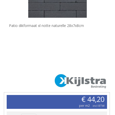
Patio dikformaat xl notte naturelle 28x7x8cm
€ 44,20
per m2
incl BTW