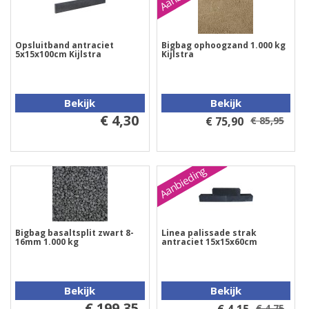
Opsluitband antraciet
Bigbag ophoogzand 1.000 kg
5x15x100cm Kijlstra
Kijlstra
Bekijk
Bekijk
€ 4,30
€ 75,90
€ 85,95
Aanbieding
Bigbag basaltsplit zwart 8-
Linea palissade strak
16mm 1.000 kg
antraciet 15x15x60cm
Bekijk
Bekijk
€ 199,35
€ 4,75