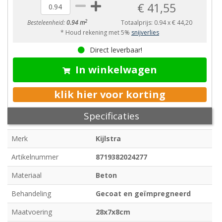
€ 41,55
2
Besteleenheid:
0.94 m
Totaalprijs:
0.94
x
€ 44,20
* Houd rekening met 5%
snijverlies
Direct leverbaar!
In winkelwagen
klik hier voor korting
Specificaties
Merk
Kijlstra
Artikelnummer
8719382024277
Materiaal
Beton
Behandeling
Gecoat en geïmpregneerd
Maatvoering
28x7x8cm