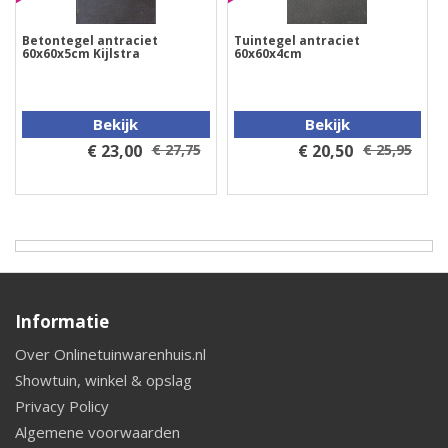
Betontegel antraciet
Tuintegel antraciet
60x60x5cm Kijlstra
60x60x4cm
Bekijk
Bekijk
€ 23,00
€ 27,75
€ 20,50
€ 25,95
Informatie
Over Onlinetuinwarenhuis.nl
Showtuin, winkel & opslag
Privacy Policy
Algemene voorwaarden