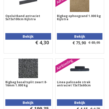
Opsluitband antraciet
Bigbag ophoogzand 1.000 kg
5x15x100cm Kijlstra
Kijlstra
Bekijk
Bekijk
€ 4,30
€ 75,90
€ 85,95
Aanbieding
Bigbag basaltsplit zwart 8-
Linea palissade strak
16mm 1.000 kg
antraciet 15x15x60cm
Bekijk
Bekijk
€ 199,35
€ 4,75