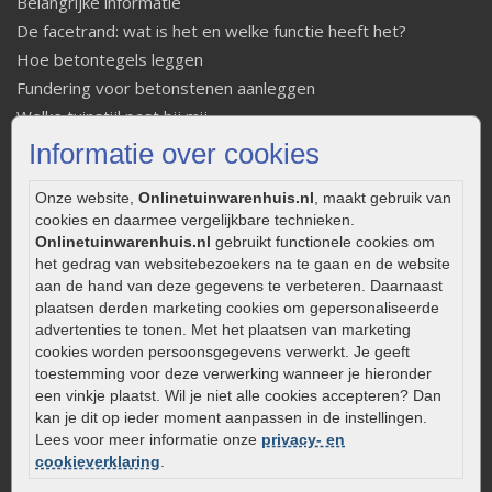
Belangrijke informatie
De facetrand: wat is het en welke functie heeft het?
Hoe betontegels leggen
Fundering voor betonstenen aanleggen
Welke tuinstijl past bij mij
Strakke tuin inrichten
Informatie over cookies
Legverbanden gebakken bestrating
Onze website,
Onlinetuinwarenhuis.nl
, maakt gebruik van
Onderhoud van gebakken bestrating
cookies en daarmee vergelijkbare technieken.
Aanlegtips voor gebakken bestrating
Onlinetuinwarenhuis.nl
gebruikt functionele cookies om
Zelf een terras aanleggen
het gedrag van websitebezoekers na te gaan en de website
aan de hand van deze gegevens te verbeteren. Daarnaast
Kleine stadstuin inrichten
plaatsen derden marketing cookies om gepersonaliseerde
0320 – 219170
advertenties te tonen. Met het plaatsen van marketing
cookies worden persoonsgegevens verwerkt. Je geeft
Kaapstanderweg 41
toestemming voor deze verwerking wanneer je hieronder
8243 RB Lelystad
een vinkje plaatst. Wil je niet alle cookies accepteren? Dan
info@onlinetuinwarenhuis.nl
kan je dit op ieder moment aanpassen in de instellingen.
Lees voor meer informatie onze
privacy- en
Routebeschrijving
cookieverklaring
.
Openingstijden