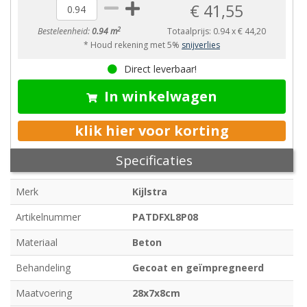
€ 41,55
2
Besteleenheid:
0.94 m
Totaalprijs:
0.94
x
€ 44,20
* Houd rekening met 5%
snijverlies
Direct leverbaar!
In winkelwagen
klik hier voor korting
Specificaties
Merk
Kijlstra
Artikelnummer
PATDFXL8P08
Materiaal
Beton
Behandeling
Gecoat en geïmpregneerd
Maatvoering
28x7x8cm