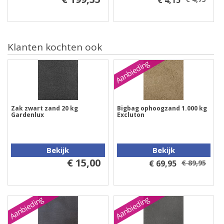
€ 4,15
Klanten kochten ook
Aanbieding
Zak zwart zand 20 kg
Bigbag ophoogzand 1.000 kg
Gardenlux
Excluton
Bekijk
Bekijk
€ 15,00
€ 69,95
€ 89,95
Aanbieding
Aanbieding