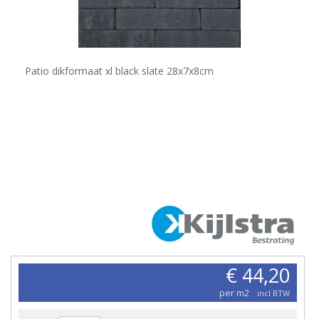
Patio dikformaat xl black slate 28x7x8cm
€ 44,20
per m2
incl BTW