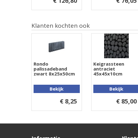
€ 126,80
€ 76,05
Klanten kochten ook
Rondo
Keigrassteen
palissadeband
antraciet
zwart 8x25x50cm
45x45x10cm
Bekijk
Bekijk
€ 8,25
€ 85,00