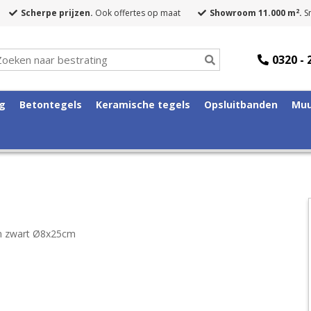
2
Scherpe prijzen.
Ook offertes op maat
Showroom 11.000 m
.
Sn
0320 - 
ng
Betontegels
Keramische tegels
Opsluitbanden
Muu
n zwart Ø8x25cm