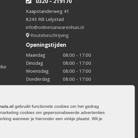
0320 – 219170
Kaapstanderweg 41
8243 RB Lelystad
info@onlinetuinwarenhuis.nl
Routebeschrijving
Openingstijden
Maandag
08:00 - 17:00
Dinsdag
08:00 - 17:00
elke
Woensdag
08:00 - 17:00
Donderdag
08:00 - 17:00
Vrijdag
08:00 - 17:00
Zaterdag
08:00 - 15.00
Zondag
Gesloten
huis.nl
gebruikt functionele cookies om het gedrag
marketing cookies om gepersonaliseerde advertenties
ing wanneer je hieronder een vinkje plaatst. Wil je
ating
rating