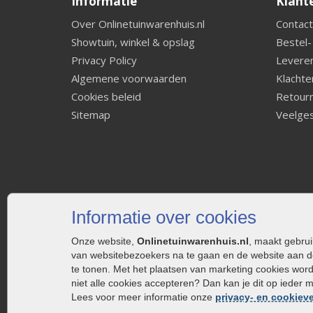
Informatie
Klant
Over Onlinetuinwarenhuis.nl
Contact
Showtuin, winkel & opslag
Bestel-
Privacy Policy
Leveren
Algemene voorwaarden
Klachte
Cookies beleid
Retourn
Sitemap
Veelges
Informatie over cookies
Onze website,
Onlinetuinwarenhuis.nl
, maakt gebru
van websitebezoekers na te gaan en de website aan d
te tonen. Met het plaatsen van marketing cookies wor
niet alle cookies accepteren? Dan kan je dit op ieder 
Lees voor meer informatie onze
privacy- en cookieve