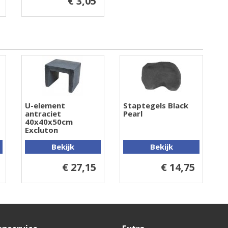
€ 3,05
U-element
Staptegels Black
antraciet
Pearl
40x40x50cm
Excluton
Bekijk
Bekijk
€ 27,15
€ 14,75