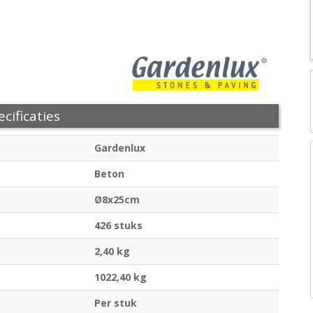
cificaties
Gardenlux
Beton
Ø8x25cm
426 stuks
2,40 kg
1022,40 kg
Per stuk