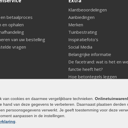
enservice
Extra
Klantbeoordelingen
 en betaalproces
Aanbiedingen
 en ophalen
Merken
nafhandeling
Tuinbestrating
eren van uw bestelling
Inspiratiefoto's
telde vragen
Social Media
Belangrijke informatie
De facetrand: wat is het en w
functie heeft het?
Hoe betontegels leggen
Fundering voor betonstenen
aanleggen
Welke tuinstijl past bij mij
ik van cookies en daarmee vergelijkbare technieken.
Onlinetuinwaren
e hand van deze gegevens te verbeteren. Daarnaast plaatsen derden 
Strakke tuin inrichten
den persoonsgegevens verwerkt. Je geeft toestemming voor deze verwerk
Legverbanden gebakken bestr
moment aanpassen in de instellingen.
Onderhoud van gebakken best
rklaring
.